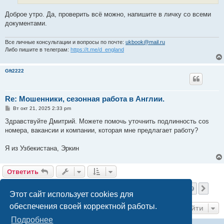
Доброе утро. Да, проверить всё можно, напишите в личку со всеми
документами.
Все личные консультации и вопросы по почте:
ukbook@mail.ru
Либо пишите в телеграм:
https://t.me/d_england
Gft2222
Re: Мошенники, сезонная работа в Англии.
С
Вт окт 21, 2025 2:33 pm
о
о
Здравствуйте Дмитрий. Можете помочь уточнить подлинность cos
б
номера, вакансии и компании, которая мне предлагает работу?
щ
е
н
Я из Узбекистана, Эркин
и
е
Ответить
Страница
32
из
39
1
30
31
32
33
34
39
Пред.
След
389 сообщений
…
…
Этот сайт использует cookies для
обеспечения своей корректной работы.
Перейти
Подробнее