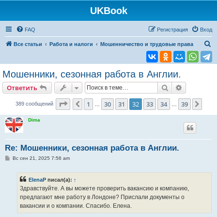
UKBook
FAQ
Регистрация
Вход
П
Все статьи
Работа и налоги
Мошенничество и трудовые права
о
и
Мошенники, сезонная работа в Англии.
с
Поиск
Расширен
Ответить
к
Страница
32
из
39
1
30
31
32
33
34
39
Пред.
След
389 сообщений
…
…
Dima
Re: Мошенники, сезонная работа в Англии.
С
Вс сен 21, 2025 7:56 am
о
о
б
ElenaP
писал(а):
↑
щ
е
Здравствуйте. А вы можете проверить вакансию и компанию,
н
предлагают мне работу в Лондоне? Прислали документы о
и
е
вакансии и о компании. Спасибо. Елена.