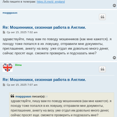
Либо пишите в телеграм:
https://t.me/d_england
magggaaas
Re: Мошенники, сезонная работа в Англии.
С
Ср окт 15, 2025 7:02 am
о
о
здравствуйте, пишу вам по поводу мошенников (как мне кажется). я
б
походу тоже попался в их ловушку, отправили мне документы,
щ
е
приглашение, анкету на визу. уже отдал им довольно много денег,
н
сейчас просят еще. сможете проверить и подсказать мне?
и
е
Dima
Re: Мошенники, сезонная работа в Англии.
С
Ср окт 15, 2025 7:07 am
о
о
б
magggaaas
писал(а):
↑
щ
е
здравствуйте, пишу вам по поводу мошенников (как мне кажется). я
н
походу тоже попался в их ловушку, отправили мне документы,
и
е
приглашение, анкету на визу. уже отдал им довольно много денег,
сейчас просят еще. сможете проверить и подсказать мне?