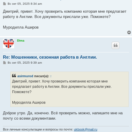
С
Вс окт 05, 2025 8:34 am
о
о
Дмитрий, привет. Хочу проверить компанию которая мне предлагает
б
работу в Англии. Все документы прислали уже. Поможете?
щ
е
н
Муродилла Аширов
и
е
Dima
Re: Мошенники, сезонная работа в Англии.
С
Вс окт 05, 2025 9:39 am
о
о
б
asirmurod
писал(а):
↑
щ
е
Дмитрий, привет. Хочу проверить компанию которая мне
н
предлагает работу в Англии. Все документы прислали уже.
и
е
Поможете?
Муродилла Аширов
Доброе утро. Да, конечно. Всё проверить можно, напишите мне на
почту со всеми документами.
Все личные консультации и вопросы по почте:
ukbook@mail.ru