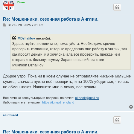
Dima
Re: Мошенники, сезонная работа в Англии.
С
Вс сен 28, 2025 7:31 am
о
о
б
MDzhalilov
писал(а):
↑
щ
е
Здравствуйте, помоги мне, пожалуйста. Необходимо срочно
н
проверить компанию, которые предлагаю мне работу в Англии, так
и
е
как просят деньги, и я хочу сначала всё проверить, прежде чем
отправлять большую сумму. Заранее спасибо за ответ.
Mukhidin Dzhalilov
Доброе утро. Пока ни в коем случае не отправляйте никакие большие
суммы, сначала нужно всё проверить, и на 100% убедиться, что вас
не обманывают. Напишите мне в личку, всё решим.
Все личные консультации и вопросы по почте:
ukbook@mail.ru
Либо пишите в телеграм:
https://t.me/d_england
asirmurod
Re: Мошенники, сезонная работа в Англии.