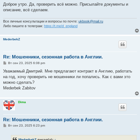
Доброе утро. Да, проверить всё можно. Присылайте документы и
описание, всё сделаем.
Все личные консультации и вопросы по почте:
ukbook@mail.ru
Либо пишите в телеграм:
https://t.me/d_england
MederbekZ
Re: Мошенники, сезонная работа в Англии.
С
Вт сен 23, 2025 6:08 pm
о
о
Уважаемый Дмитрий. Мне предлагают контракт в Англию, работать
б
на год, хочу проверить не мошенники ли попались. Как с вами это
щ
е
можно сделать?
н
Mederbek Zabitov
и
е
Dima
Re: Мошенники, сезонная работа в Англии.
С
Вт сен 23, 2025 6:23 pm
о
о
б
MederbekZ
писал(а):
↑