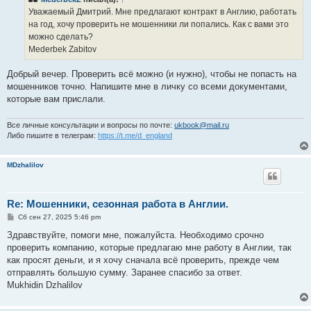
щ
е
Уважаемый Дмитрий. Мне предлагают контракт в Англию, работать
н
на год, хочу проверить не мошенники ли попались. Как с вами это
и
е
можно сделать?
Mederbek Zabitov
Добрый вечер. Проверить всё можно (и нужно), чтобы не попасть на
мошенников точно. Напишите мне в личку со всеми документами,
которые вам прислали.
Все личные консультации и вопросы по почте:
ukbook@mail.ru
Либо пишите в телеграм:
https://t.me/d_england
MDzhalilov
Re: Мошенники, сезонная работа в Англии.
С
Сб сен 27, 2025 5:46 pm
о
о
Здравствуйте, помоги мне, пожалуйста. Необходимо срочно
б
проверить компанию, которые предлагаю мне работу в Англии, так
щ
е
как просят деньги, и я хочу сначала всё проверить, прежде чем
н
отправлять большую сумму. Заранее спасибо за ответ.
и
е
Mukhidin Dzhalilov