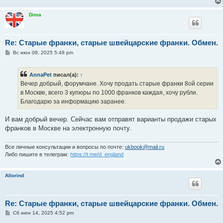
и
е
Dima
Re: Старые франки, старые швейцарские франки. Обмен.
С
Вс июн 08, 2025 5:48 pm
о
о
б
AnnaPet
писал(а):
↑
щ
е
Вечер добрый, форумчане. Хочу продать старые франки 8ой серии
н
в Москве, всего 3 купюры по 1000 франков каждая, хочу рубли.
и
е
Благодарю за информацию заранее.
И вам добрый вечер. Сейчас вам отправят варианты продажи старых
франков в Москве на электронную почту.
Все личные консультации и вопросы по почте:
ukbook@mail.ru
Либо пишите в телеграм:
https://t.me/d_england
Allorind
Re: Старые франки, старые швейцарские франки. Обмен.
С
Сб июн 14, 2025 4:52 pm
о