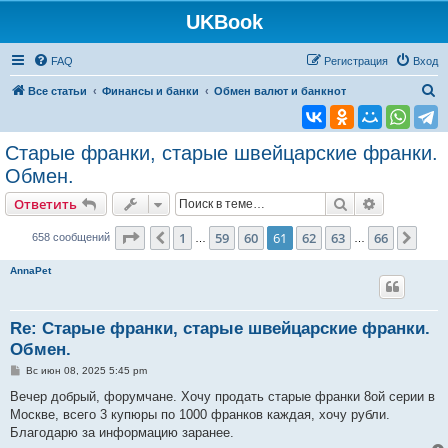
UKBook
FAQ
Регистрация
Вход
П
Все статьи
Финансы и банки
Обмен валют и банкнот
о
и
Старые франки, старые швейцарские франки.
с
Обмен.
к
Поиск
Расширен
Ответить
Страница
61
из
66
1
59
60
61
62
63
66
Пред.
След
658 сообщений
…
…
AnnaPet
Re: Старые франки, старые швейцарские франки.
Обмен.
С
Вс июн 08, 2025 5:45 pm
о
о
Вечер добрый, форумчане. Хочу продать старые франки 8ой серии в
б
Москве, всего 3 купюры по 1000 франков каждая, хочу рубли.
щ
е
Благодарю за информацию заранее.
н