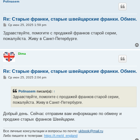
Polinasem
Re: Старые франки, старые швейцарские франки. Обмен.
С
Ср июн 25, 2025 1:59 pm
о
о
Здравствуйте, помогите с продажей франков старой серии,
б
пожалуйста. Живу в Санкт-Петербурге.
щ
е
н
и
Dima
е
Re: Старые франки, старые швейцарские франки. Обмен.
С
Ср июн 25, 2025 2:04 pm
о
о
б
Polinasem
писал(а):
↑
щ
е
Здравствуйте, помогите с продажей франков старой серии,
н
пожалуйста. Живу в Санкт-Петербурге.
и
е
Добрый день. Сейчас отправим вам информацию по обмену и
продаже старых франков Швейцарии.
Все личные консультации и вопросы по почте:
ukbook@mail.ru
Либо пишите в телеграм:
https://t.me/d_england