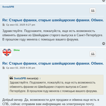
SvetaSPB
Re: Старые франки, старые швейцарские франки. Обмен.
С
Ср июл 02, 2025 6:27 pm
о
о
Здравствуйте. Подскажите, пожалуйста, еще есть возможность
б
обменять франки из Швейцарии старого выпуска в Санкт-Петербурге.
щ
е
В прошлом году меняла с помощью вашего форума.
н
и
е
Dima
Re: Старые франки, старые швейцарские франки. Обмен.
С
Ср июл 02, 2025 6:30 pm
о
о
б
SvetaSPB
писал(а):
↑
щ
е
Здравствуйте. Подскажите, пожалуйста, еще есть возможность
н
обменять франки из Швейцарии старого выпуска в Санкт-
и
е
Петербурге. В прошлом году меняла с помощью вашего форума.
Добрый вечер. Да, возможности для продажи и обмена еще есть в
СПБ, сейчас отправим вам информацию на электронную почту.