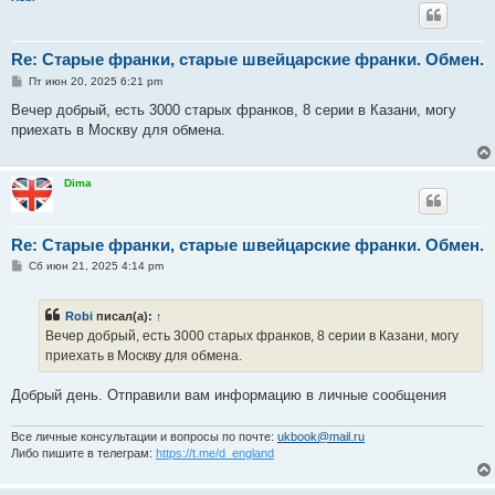
Re: Старые франки, старые швейцарские франки. Обмен.
С
Пт июн 20, 2025 6:21 pm
о
о
Вечер добрый, есть 3000 старых франков, 8 серии в Казани, могу
б
приехать в Москву для обмена.
щ
е
н
и
Dima
е
Re: Старые франки, старые швейцарские франки. Обмен.
С
Сб июн 21, 2025 4:14 pm
о
о
б
Robi
писал(а):
↑
щ
е
Вечер добрый, есть 3000 старых франков, 8 серии в Казани, могу
н
приехать в Москву для обмена.
и
е
Добрый день. Отправили вам информацию в личные сообщения
Все личные консультации и вопросы по почте:
ukbook@mail.ru
Либо пишите в телеграм:
https://t.me/d_england