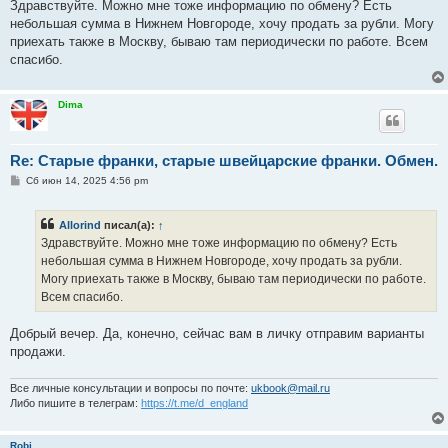
о
Здравствуйте. Можно мне тоже информацию по обмену? Есть
б
небольшая сумма в Нижнем Новгороде, хочу продать за рубли. Могу
щ
е
приехать также в Москву, бываю там периодически по работе. Всем
н
спасибо.
и
е
Dima
Re: Старые франки, старые швейцарские франки. Обмен.
С
Сб июн 14, 2025 4:56 pm
о
о
б
Allorind
писал(а):
↑
щ
е
Здравствуйте. Можно мне тоже информацию по обмену? Есть
н
небольшая сумма в Нижнем Новгороде, хочу продать за рубли.
и
е
Могу приехать также в Москву, бываю там периодически по работе.
Всем спасибо.
Добрый вечер. Да, конечно, сейчас вам в личку отправим варианты
продажи.
Все личные консультации и вопросы по почте:
ukbook@mail.ru
Либо пишите в телеграм:
https://t.me/d_england
Robi