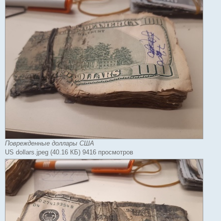
и
е
Поврежденные доллары США
US dollars.jpeg (40.16 КБ) 9416 просмотров