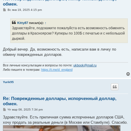
обмен.
С
Вс янв 19, 2025 4:15 pm
о
о
б
Kitty87
писал(а):
↑
щ
е
Здравствуйте, подскажите пожалуйста есть возможность обменять
н
доллары в Красноярске? Купюры по 100$ с печатью и с небольшой
и
е
дыркой.
Добрый вечер. Да, возможность есть, написали вам в личку по
обмену поврежденных долларов.
Все личные консультации и вопросы по почте:
ukbook@mail.ru
Либо пишите в телеграм:
https://t.me/d_england
Yurik95
Re: Поврежденные доллары, испорченный доллар,
обмен.
С
Чт мар 06, 2025 7:34 pm
о
о
Здравствуйте. Есть приличная сумма испорченных долларов США,
б
хочу продать за реальные деньги (в Москве или Стамбуле). Спасибо.
щ
е
н