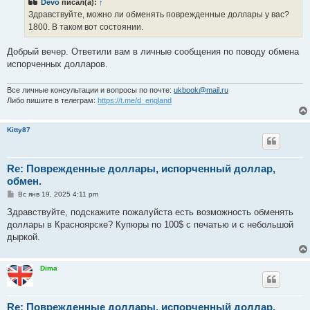
Devo
писал(а):
↑
щ
е
Здравствуйте, можно ли обменять поврежденные доллары у вас?
н
1800. В таком вот состоянии.
и
е
Добрый вечер. Ответили вам в личные сообщения по поводу обмена
испорченных долларов.
Все личные консультации и вопросы по почте:
ukbook@mail.ru
Либо пишите в телеграм:
https://t.me/d_england
Kitty87
Re: Поврежденные доллары, испорченный доллар,
обмен.
С
Вс янв 19, 2025 4:11 pm
о
о
Здравствуйте, подскажите пожалуйста есть возможность обменять
б
доллары в Красноярске? Купюры по 100$ с печатью и с небольшой
щ
е
дыркой.
н
и
е
Dima
Re: Поврежденные доллары, испорченный доллар,