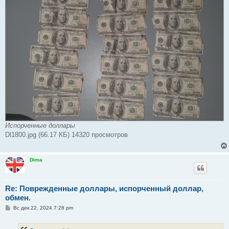
и
е
Испорченные доллары
Dl1800.jpg (66.17 КБ) 14320 просмотров
Dima
Re: Поврежденные доллары, испорченный доллар,
обмен.
С
Вс дек 22, 2024 7:28 pm
о
о
б