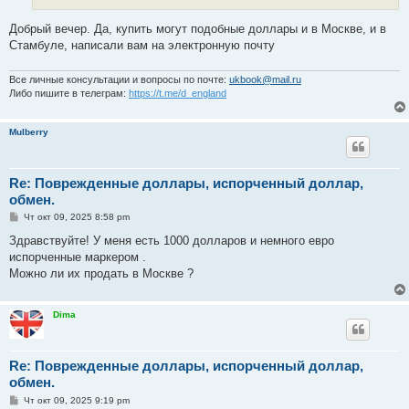
Добрый вечер. Да, купить могут подобные доллары и в Москве, и в
Стамбуле, написали вам на электронную почту
Все личные консультации и вопросы по почте:
ukbook@mail.ru
Либо пишите в телеграм:
https://t.me/d_england
Mulberry
Re: Поврежденные доллары, испорченный доллар,
обмен.
С
Чт окт 09, 2025 8:58 pm
о
о
Здравствуйте! У меня есть 1000 долларов и немного евро
б
испорченные маркером .
щ
е
Можно ли их продать в Москве ?
н
и
е
Dima
Re: Поврежденные доллары, испорченный доллар,
обмен.
С
Чт окт 09, 2025 9:19 pm