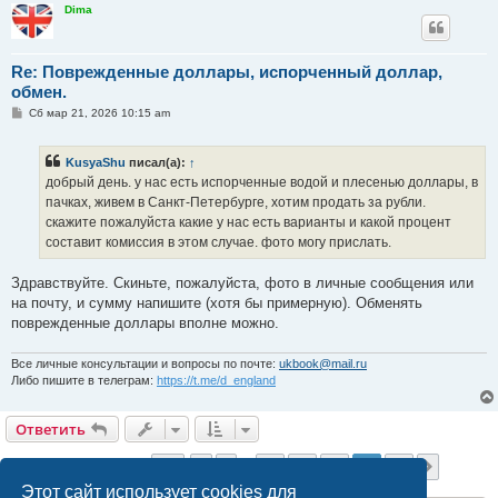
Dima
Re: Поврежденные доллары, испорченный доллар,
обмен.
С
Сб мар 21, 2026 10:15 am
о
о
б
KusyaShu
писал(а):
↑
щ
е
добрый день. у нас есть испорченные водой и плесенью доллары, в
н
пачках, живем в Санкт-Петербурге, хотим продать за рубли.
и
е
скажите пожалуйста какие у нас есть варианты и какой процент
составит комиссия в этом случае. фото могу прислать.
Здравствуйте. Скиньте, пожалуйста, фото в личные сообщения или
на почту, и сумму напишите (хотя бы примерную). Обменять
поврежденные доллары вполне можно.
Все личные консультации и вопросы по почте:
ukbook@mail.ru
Либо пишите в телеграм:
https://t.me/d_england
Ответить
Страница
20
из
21
1
17
18
19
20
21
Пред.
След.
204 сообщения
…
Этот сайт использует cookies для