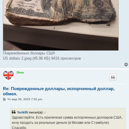
Поврежденные доллары США
US dollars 2.jpeg (45.96 КБ) 9416 просмотров
Dima
Re: Поврежденные доллары, испорченный доллар,
обмен.
С
Чт мар 06, 2025 7:52 pm
о
о
б
Yurik95
писал(а):
↑
щ
е
Здравствуйте. Есть приличная сумма испорченных долларов США,
н
хочу продать за реальные деньги (в Москве или Стамбуле).
и
е
Спасибо.