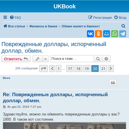
UKBook
FAQ
Регистрация
Вход
П
Все статьи
Финансы и банки
Обмен валют и банкнот
о
и
Поврежденные доллары, испорченный
с
доллар, обмен.
к
Поиск
Расширен
Ответить
Страница
20
из
21
1
17
18
19
20
21
Пред.
След.
204 сообщения
…
Devo
Re: Поврежденные доллары, испорченный
доллар, обмен.
С
Вс дек 22, 2024 7:27 pm
о
о
Здравствуйте, можно ли обменять поврежденные доллары у вас?
б
1800. В таком вот состоянии.
щ
е
н