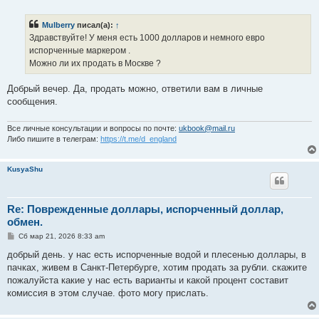
о
о
б
Mulberry
писал(а):
↑
щ
е
Здравствуйте! У меня есть 1000 долларов и немного евро
н
испорченные маркером .
и
е
Можно ли их продать в Москве ?
Добрый вечер. Да, продать можно, ответили вам в личные
сообщения.
Все личные консультации и вопросы по почте:
ukbook@mail.ru
Либо пишите в телеграм:
https://t.me/d_england
KusyaShu
Re: Поврежденные доллары, испорченный доллар,
обмен.
С
Сб мар 21, 2026 8:33 am
о
о
добрый день. у нас есть испорченные водой и плесенью доллары, в
б
пачках, живем в Санкт-Петербурге, хотим продать за рубли. скажите
щ
е
пожалуйста какие у нас есть варианты и какой процент составит
н
комиссия в этом случае. фото могу прислать.
и
е