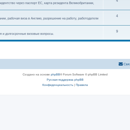
4
идентство через паспорт ЕС, карта резидента Великобритании,
4
ании, рабочая виза в Англию, разрешение на работу, работодатели
9
я и долгосрочные визовые вопросы.
Свя
Создано на основе
phpBB
® Forum Software © phpBB Limited
Русская поддержка phpBB
Конфиденциальность
|
Правила