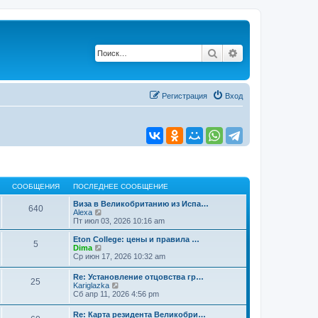
Поиск
Расширенный по
Регистрация
Вход
СООБЩЕНИЯ
ПОСЛЕДНЕЕ СООБЩЕНИЕ
Виза в Великобританию из Испа…
640
П
Alexa
е
Пт июл 03, 2026 10:16 am
р
е
Eton College: цены и правила …
5
й
П
Dima
т
е
Ср июн 17, 2026 10:32 am
и
р
к
е
Re: Установление отцовства гр…
п
25
й
П
Kariglazka
о
т
е
Сб апр 11, 2026 4:56 pm
с
и
р
л
к
е
е
Re: Карта резидента Великобри…
п