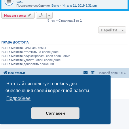
tax.
Последнее сообщение
IBarto
«
Чт апр 11, 2019 3:31 pm
Новая тема
5 тем • Страница
1
из
1
Перейти
ПРАВА ДОСТУПА
Вы
не можете
начинать темы
Вы
не можете
отвечать на сообщения
Вы
не можете
редактировать свои сообщения
Вы
не можете
удалять свои сообщения
Вы
не можете
добавлять вложения
Все статьи
Часовой пояс:
UTC
Этот сайт использует cookies для
Создано на основе
phpBB
® Forum Software © phpBB Limited
Русская поддержка phpBB
обеспечения своей корректной работы.
Конфиденциальность
|
Правила
Подробнее
Согласен