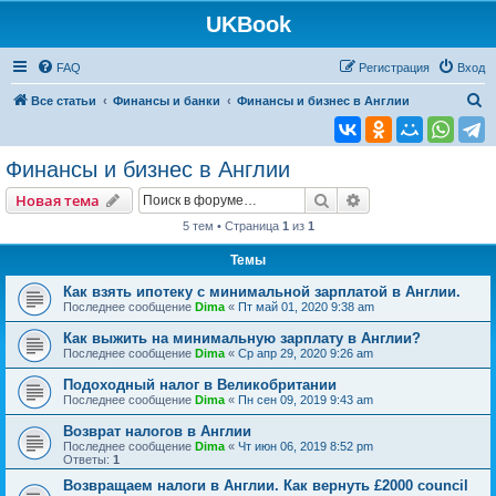
UKBook
FAQ
Регистрация
Вход
П
Все статьи
Финансы и банки
Финансы и бизнес в Англии
о
и
Финансы и бизнес в Англии
с
Поиск
Расширенный пои
Новая тема
к
5 тем • Страница
1
из
1
Темы
Как взять ипотеку с минимальной зарплатой в Англии.
Последнее сообщение
Dima
«
Пт май 01, 2020 9:38 am
Как выжить на минимальную зарплату в Англии?
Последнее сообщение
Dima
«
Ср апр 29, 2020 9:26 am
Подоходный налог в Великобритании
Последнее сообщение
Dima
«
Пн сен 09, 2019 9:43 am
Возврат налогов в Англии
Последнее сообщение
Dima
«
Чт июн 06, 2019 8:52 pm
Ответы:
1
Возвращаем налоги в Англии. Как вернуть £2000 council