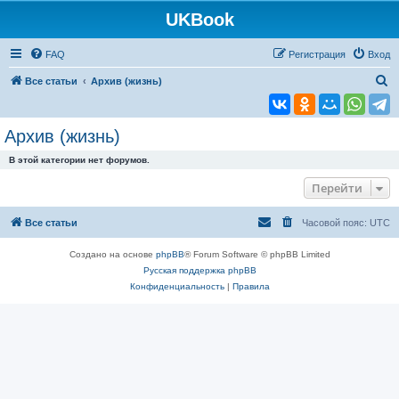
UKBook
FAQ
Регистрация
Вход
П
Все статьи
Архив (жизнь)
о
и
Архив (жизнь)
с
В этой категории нет форумов.
к
Перейти
Все статьи
Часовой пояс:
UTC
Создано на основе
phpBB
® Forum Software © phpBB Limited
Русская поддержка phpBB
Конфиденциальность
|
Правила