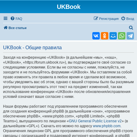
UKBook
FAQ
Регистрация
Вход
П
Все статьи
о
и
UKBook - Общие правила
с
к
Заходя на конференцию «UKBook» (в дальнейшем «мы», «наш»,
«UKBook», «https://forum.ukbook.ru»), вы подтверждаете своё согласие со
следующими условиями. Если вы не согласны с ними, пожалуйста, не
заходите и не пользуйтесь форумами «UKBook». Мы оставляем за собой
право изменять эти правила в любое время и сделаем всё возможное,
чтобы уведомить вас об этом, однако с вашей стороны было бы разумным
регулярно просматривать этот текст на предмет изменений, так как
использование конференции «UKBook» после обновления/исправления
условий означает ваше согласие с ними.
Наши форумы работают под управлением программного обеспечения
для создания конференций phpBB (в дальнейшем «они», «программное
обеспечение phpBB», «www.phpbb.com», «phpBB Limited», «phpBB
Teams»), выпущенного по лицензии «
GNU General Public License v2
» (в
дальнейшем «GPL»). Скачать его можно по адресу
www.phpbb.com
.
Ограничения лицензии GPL для программного обеспечения phpBB строго
связаны с организацией и поддержкой интернет-конференций, и phpBB