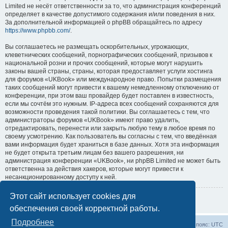
Limited не несёт ответственности за то, что администрация конференций
определяет в качестве допустимого содержания и/или поведения в них.
За дополнительной информацией о phpBB обращайтесь по адресу
https://www.phpbb.com/
.
Вы соглашаетесь не размещать оскорбительных, угрожающих,
клеветнических сообщений, порнографических сообщений, призывов к
национальной розни и прочих сообщений, которые могут нарушить
законы вашей страны, страны, которая предоставляет услуги хостинга
для форумов «UKBook» или международное право. Попытки размещения
таких сообщений могут привести к вашему немедленному отключению от
конференции, при этом ваш провайдер будет поставлен в известность,
если мы сочтём это нужным. IP-адреса всех сообщений сохраняются для
возможности проведения такой политики. Вы соглашаетесь с тем, что
администраторы форумов «UKBook» имеют право удалить,
отредактировать, перенести или закрыть любую тему в любое время по
своему усмотрению. Как пользователь вы согласны с тем, что введённая
вами информация будет храниться в базе данных. Хотя эта информация
не будет открыта третьим лицам без вашего разрешения, ни
администрация конференции «UKBook», ни phpBB Limited не может быть
ответственна за действия хакеров, которые могут привести к
несанкционированному доступу к ней.
Этот сайт использует cookies для
Вернуться на предыдущую страницу
обеспечения своей корректной работы.
Подробнее
Все статьи
Часовой пояс:
UTC