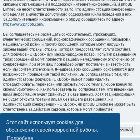
связаны с организацией и поддержкой интернет-конференций, и phpBB
Limited не несёт ответственности за то, что администрация конференций
определяет в качестве допустимого содержания и/или поведения в них.
За дополнительной информацией о phpBB обращайтесь по адресу
https://www.phpbb.com/
.
Вы соглашаетесь не размещать оскорбительных, угрожающих,
клеветнических сообщений, порнографических сообщений, призывов к
национальной розни и прочих сообщений, которые могут нарушить
законы вашей страны, страны, которая предоставляет услуги хостинга
для форумов «UKBook» или международное право. Попытки размещения
таких сообщений могут привести к вашему немедленному отключению от
конференции, при этом ваш провайдер будет поставлен в известность,
если мы сочтём это нужным. IP-адреса всех сообщений сохраняются для
возможности проведения такой политики. Вы соглашаетесь с тем, что
администраторы форумов «UKBook» имеют право удалить,
отредактировать, перенести или закрыть любую тему в любое время по
своему усмотрению. Как пользователь вы согласны с тем, что введённая
вами информация будет храниться в базе данных. Хотя эта информация
не будет открыта третьим лицам без вашего разрешения, ни
администрация конференции «UKBook», ни phpBB Limited не может быть
ответственна за действия хакеров, которые могут привести к
несанкционированному доступу к ней.
Этот сайт использует cookies для
обеспечения своей корректной работы.
Подробнее