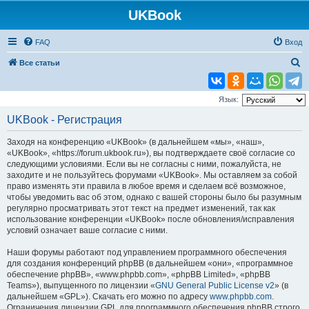
UKBook
FAQ
Вход
П
Все статьи
о
и
Язык:
с
UKBook - Регистрация
к
Заходя на конференцию «UKBook» (в дальнейшем «мы», «наш»,
«UKBook», «https://forum.ukbook.ru»), вы подтверждаете своё согласие со
следующими условиями. Если вы не согласны с ними, пожалуйста, не
заходите и не пользуйтесь форумами «UKBook». Мы оставляем за собой
право изменять эти правила в любое время и сделаем всё возможное,
чтобы уведомить вас об этом, однако с вашей стороны было бы разумным
регулярно просматривать этот текст на предмет изменений, так как
использование конференции «UKBook» после обновления/исправления
условий означает ваше согласие с ними.
Наши форумы работают под управлением программного обеспечения
для создания конференций phpBB (в дальнейшем «они», «программное
обеспечение phpBB», «www.phpbb.com», «phpBB Limited», «phpBB
Teams»), выпущенного по лицензии «
GNU General Public License v2
» (в
дальнейшем «GPL»). Скачать его можно по адресу
www.phpbb.com
.
Ограничения лицензии GPL для программного обеспечения phpBB строго