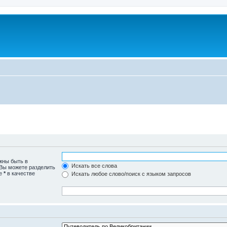
жны быть в
Искать все слова
 Вы можете разделить
те
*
в качестве
Искать любое слово/поиск с языком запросов