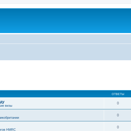
ОТВЕТЫ
оду
0
кие визы
0
ликобритании
0
огов HMRC