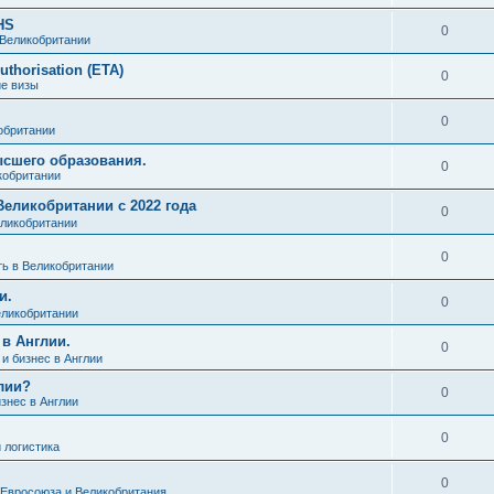
HS
0
 Великобритании
uthorisation (ETA)
0
ие визы
0
обритании
ысшего образования.
0
кобритании
еликобритании с 2022 года
0
еликобритании
0
ь в Великобритании
и.
0
еликобритании
 в Англии.
0
и бизнес в Англии
лии?
0
знес в Англии
0
 логистика
0
 Евросоюза и Великобритания