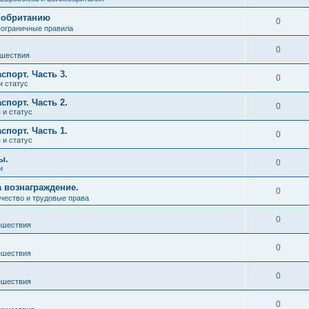
кобританию
0
пограничные правила
0
ешествия
порт. Часть 3.
0
и статус
порт. Часть 2.
0
 и статус
порт. Часть 1.
0
 и статус
ы.
0
и
 вознаграждение.
0
ество и трудовые права
0
ешествия
0
ешествия
0
ешествия
0