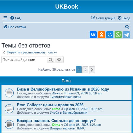
UKBook
FAQ
Регистрация
Вход
П
Все статьи
о
и
Темы без ответов
с
Перейти к расширенному поиску
к
Поиск
Расширенный поиск
1
2
След.
Найдено 39 результатов
Темы
Виза в Великобританию из Испании в 2026 году
Последнее сообщение
Alexa
«
Пт июл 03, 2026 10:16 am
Добавлено в форуме
Туристические визы
Eton College: цены и правила 2026
Последнее сообщение
Dima
«
Ср июн 17, 2026 10:32 am
Добавлено в форуме
Учеба в Великобритании
Возврат налогов. Сколько денег вернут?
Последнее сообщение
Dima
«
Сб фев 08, 2025 1:23 pm
Добавлено в форуме
Возврат налогов HMRC