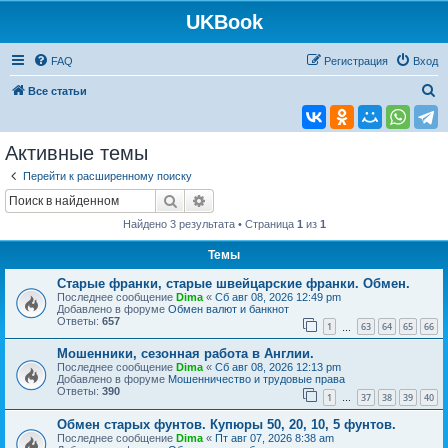
UKBook
FAQ
Регистрация
Вход
П
Все статьи
о
и
Активные темы
с
Перейти к расширенному поиску
к
Поиск
Расширенный поиск
Найдено 3 результата • Страница
1
из
1
Темы
Старые франки, старые швейцарские франки. Обмен.
Последнее сообщение
Dima
«
Сб авг 08, 2026 12:49 pm
Добавлено в форуме
Обмен валют и банкнот
Ответы:
657
1
63
64
65
66
…
Мошенники, сезонная работа в Англии.
Последнее сообщение
Dima
«
Сб авг 08, 2026 12:13 pm
Добавлено в форуме
Мошенничество и трудовые права
Ответы:
390
1
37
38
39
40
…
Обмен старых фунтов. Купюры 50, 20, 10, 5 фунтов.
Последнее сообщение
Dima
«
Пт авг 07, 2026 8:38 am