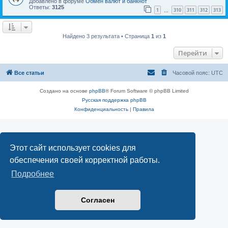
Добавлено в форуме
Обмен валют и банкнот
Ответы:
3125
1
310
311
312
313
…
Найдено 3 результата • Страница
1
из
1
Перейти
Все статьи
Часовой пояс:
UTC
Создано на основе
phpBB
® Forum Software © phpBB Limited
Русская поддержка phpBB
Конфиденциальность
|
Правила
Этот сайт использует cookies для
обеспечения своей корректной работы.
Подробнее
Согласен