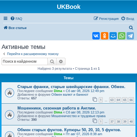
UKBook
FAQ
Регистрация
Вход
П
Все статьи
о
и
Активные темы
с
Перейти к расширенному поиску
к
Поиск
Расширенный поиск
Найдено 3 результата • Страница
1
из
1
Темы
Старые франки, старые швейцарские франки. Обмен.
Последнее сообщение
Dima
«
Сб авг 08, 2026 12:49 pm
Добавлено в форуме
Обмен валют и банкнот
Ответы:
657
1
63
64
65
66
…
Мошенники, сезонная работа в Англии.
Последнее сообщение
Dima
«
Сб авг 08, 2026 12:13 pm
Добавлено в форуме
Мошенничество и трудовые права
Ответы:
390
1
37
38
39
40
…
Обмен старых фунтов. Купюры 50, 20, 10, 5 фунтов.
Последнее сообщение
Dima
«
Пт авг 07, 2026 8:38 am