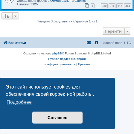
Добавлено в форуме
Обмен валют и банкнот
Ответы:
3125
1
310
311
312
313
…
Найдено 3 результата • Страница
1
из
1
Перейти
Все статьи
Часовой пояс:
UTC
Создано на основе
phpBB
® Forum Software © phpBB Limited
Русская поддержка phpBB
Конфиденциальность
|
Правила
Этот сайт использует cookies для
обеспечения своей корректной работы.
Подробнее
Согласен