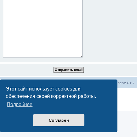
Все статьи
Часовой пояс:
UTC
Этот сайт использует cookies для
Создано на основе
phpBB
® Forum Software © phpBB Limited
обеспечения своей корректной работы.
Русская поддержка phpBB
Подробнее
Конфиденциальность
|
Правила
Согласен