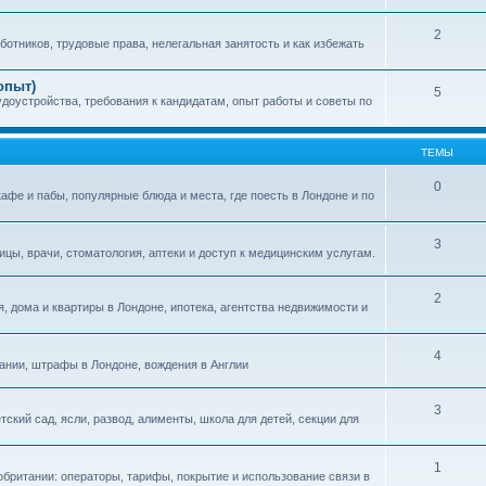
2
отников, трудовые права, нелегальная занятость и как избежать
опыт)
5
удоустройства, требования к кандидатам, опыт работы и советы по
ТЕМЫ
0
кафе и пабы, популярные блюда и места, где поесть в Лондоне и по
3
цы, врачи, стоматология, аптеки и доступ к медицинским услугам.
2
, дома и квартиры в Лондоне, ипотека, агентства недвижимости и
4
тании, штрафы в Лондоне, вождения в Англии
3
тский сад, ясли, развод, алименты, школа для детей, секции для
1
обритании: операторы, тарифы, покрытие и использование связи в