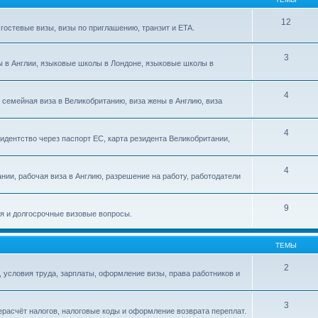
12
гостевые визы, визы по приглашению, транзит и ETA.
3
сы в Англии, языковые школы в Лондоне, языковые школы в
4
 семейная виза в Великобританию, виза жены в Англию, виза
4
идентство через паспорт ЕС, карта резидента Великобритании,
4
ании, рабочая виза в Англию, разрешение на работу, работодатели
9
я и долгосрочные визовые вопросы.
ТЕМЫ
2
 условия труда, зарплаты, оформление визы, права работников и
3
ерасчёт налогов, налоговые коды и оформление возврата переплат.