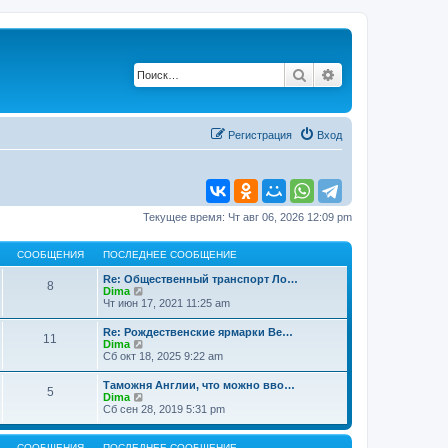
Поиск
Расширенный по
Регистрация
Вход
Текущее время: Чт авг 06, 2026 12:09 pm
СООБЩЕНИЯ
ПОСЛЕДНЕЕ СООБЩЕНИЕ
Re: Общественный транспорт Ло…
8
П
Dima
е
Чт июн 17, 2021 11:25 am
р
е
Re: Рождественские ярмарки Ве…
11
й
П
Dima
т
е
Сб окт 18, 2025 9:22 am
и
р
к
е
Таможня Англии, что можно вво…
п
5
й
П
Dima
о
т
е
Сб сен 28, 2019 5:31 pm
с
и
р
л
к
е
е
п
й
д
СООБЩЕНИЯ
ПОСЛЕДНЕЕ СООБЩЕНИЕ