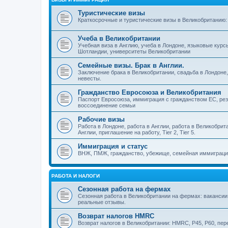
Туристические визы
Краткосрочные и туристические визы в Великобританию: 
Учеба в Великобритании
Учебная виза в Англию, учеба в Лондоне, языковые кур
Шотландии, университеты Великобритании
Семейные визы. Брак в Англии.
Заключение брака в Великобритании, свадьба в Лондоне,
невесты.
Гражданство Евросоюза и Великобритания
Паспорт Евросоюза, иммиграция с гражданством ЕС, рез
воссоединение семьи
Рабочие визы
Работа в Лондоне, работа в Англии, работа в Великобрит
Англии, приглашение на работу, Tier 2, Tier 5.
Иммиграция и статус
ВНЖ, ПМЖ, гражданство, убежище, семейная иммиграци
РАБОТА И НАЛОГИ
Сезонная работа на фермах
Сезонная работа в Великобритании на фермах: вакансии,
реальные отзывы.
Возврат налогов HMRC
Возврат налогов в Великобритании: HMRC, P45, P60, пер