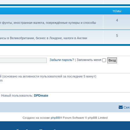
ТЕМЫ
4
ые фунты, иностранная валюта, повреждённые купюры и способы
5
нсы в Великобритании, бизнес в Лондоне, налоги в Англии
Забыли пароль?
|
Запомнить меня
ей (основано на активности пользователей за последние 5 минут)
pm
 Новый пользователь:
DPDmate
Свя
Создано на основе
phpBB
® Forum Software © phpBB Limited
Русская поддержка phpBB
Конфиденциальность
|
Правила