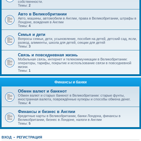
собственности.
Темы:
2
Авто в Великобритании
Авто, машины, автомобили в Англии, права в Великобритании, штрафы в
Лондоне, вождения в Англии
Темы:
4
Семья и дети
Вопросы семьи, дети, усыновление, пособия на детей, детский сад, ясли,
развод, алименты, школа для детей, секции для детей
Темы:
3
Связь и повседневная жизнь
Мобильная связь, интернет и телекоммуникации в Великобритании:
операторы, тарифы, покрытие и использование связи в повседневной
жизни.
Темы:
1
Финансы и банки
Обмен валют и банкнот
Обмен валют и старых банкнот в Великобритании: старые фунты,
иностранная валюта, повреждённые купюры и способы обмена денег.
Темы:
4
Финансы и бизнес в Англии
Кредитные карты в Великобритании, банки Лондона, финансы в
Великобритании, бизнес в Лондоне, налоги в Англии
Темы:
5
ВХОД
•
РЕГИСТРАЦИЯ