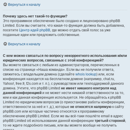
Вернуться к началу
Почему здесь нет такой-то функции?
Это программное обеспечение было создано и лицензировано phpBB
Limited. Если вы считаете, что какая-то функция должна быть добавлена,
посетите
Центр идей phpBB
, где можно отдать свой голос за уже
поданные идеи или предложить собственные.
Вернуться к началу
С кем можно связаться по вопросу некорректного использования и/или
юридических вопросов, связанных с этой конференцией?
Вы можете связаться с любым из администраторов, перечисленных в
списке на странице «Наша команда». Если вы не получили ответа,
свяжитесь с владельцем домена (сделайте
whois lookup
) или, если
конференция находится на бесплатном домене (например, chat.ru,
Yahoo!, free.fr, f2s.com и т. п.), с руководством или техподдержкой данного
домена. Учтите, что phpBB Limited
не имеет никакого контроля над
данной конференцией
и не может нести никакой ответственности за то,
кем и как данная конференция используется. Не обращайтесь к phpBB
Limited по юридическим вопросам (о приостановке работы конференции,
ответственности за неё и т. д.), которые
не относятся напрямую
к сайту
phpBB.com или которые частично относятся к программному
обеспечению phpBB Limited. Если же вы всё-таки пошлёте email в адрес
phpBB Limited об использовании данной конференции
третьей стороной
,
то не ждите подробного письма, или вы можете вообще не получить