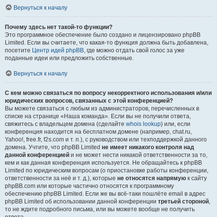
Вернуться к началу
Почему здесь нет такой-то функции?
Это программное обеспечение было создано и лицензировано phpBB
Limited. Если вы считаете, что какая-то функция должна быть добавлена,
посетите
Центр идей phpBB
, где можно отдать свой голос за уже
поданные идеи или предложить собственные.
Вернуться к началу
С кем можно связаться по вопросу некорректного использования и/или
юридических вопросов, связанных с этой конференцией?
Вы можете связаться с любым из администраторов, перечисленных в
списке на странице «Наша команда». Если вы не получили ответа,
свяжитесь с владельцем домена (сделайте
whois lookup
) или, если
конференция находится на бесплатном домене (например, chat.ru,
Yahoo!, free.fr, f2s.com и т. п.), с руководством или техподдержкой данного
домена. Учтите, что phpBB Limited
не имеет никакого контроля над
данной конференцией
и не может нести никакой ответственности за то,
кем и как данная конференция используется. Не обращайтесь к phpBB
Limited по юридическим вопросам (о приостановке работы конференции,
ответственности за неё и т. д.), которые
не относятся напрямую
к сайту
phpBB.com или которые частично относятся к программному
обеспечению phpBB Limited. Если же вы всё-таки пошлёте email в адрес
phpBB Limited об использовании данной конференции
третьей стороной
,
то не ждите подробного письма, или вы можете вообще не получить