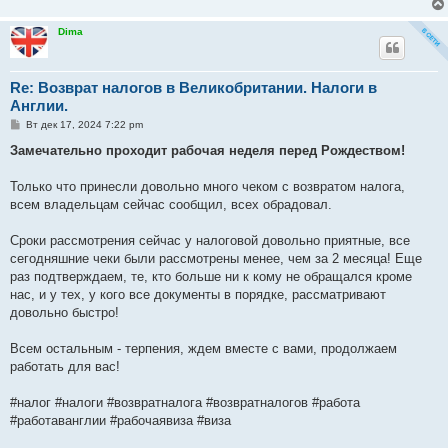
Dima
Re: Возврат налогов в Великобритании. Налоги в
Англии.
С
Вт дек 17, 2024 7:22 pm
о
о
Замечательно проходит рабочая неделя перед Рождеством!
б
щ
е
Только что принесли довольно много чеком с возвратом налога,
н
всем владельцам сейчас сообщил, всех обрадовал.
и
е
Сроки рассмотрения сейчас у налоговой довольно приятные, все
сегодняшние чеки были рассмотрены менее, чем за 2 месяца! Еще
раз подтверждаем, те, кто больше ни к кому не обращался кроме
нас, и у тех, у кого все документы в порядке, рассматривают
довольно быстро!
Всем остальным - терпения, ждем вместе с вами, продолжаем
работать для вас!
#налог #налоги #возвратналога #возвратналогов #работа
#работаванглии #рабочаявиза #виза