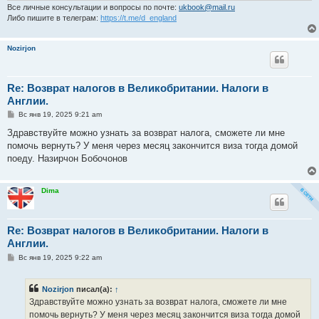
Все личные консультации и вопросы по почте:
ukbook@mail.ru
Либо пишите в телеграм:
https://t.me/d_england
Nozirjon
Re: Возврат налогов в Великобритании. Налоги в
Англии.
С
Вс янв 19, 2025 9:21 am
о
о
Здравствуйте можно узнать за возврат налога, сможете ли мне
б
помочь вернуть? У меня через месяц закончится виза тогда домой
щ
е
поеду. Назирчон Бобочонов
н
и
е
Dima
Re: Возврат налогов в Великобритании. Налоги в
Англии.
С
Вс янв 19, 2025 9:22 am
о
о
б
Nozirjon
писал(а):
↑
щ
е
Здравствуйте можно узнать за возврат налога, сможете ли мне
н
помочь вернуть? У меня через месяц закончится виза тогда домой
и