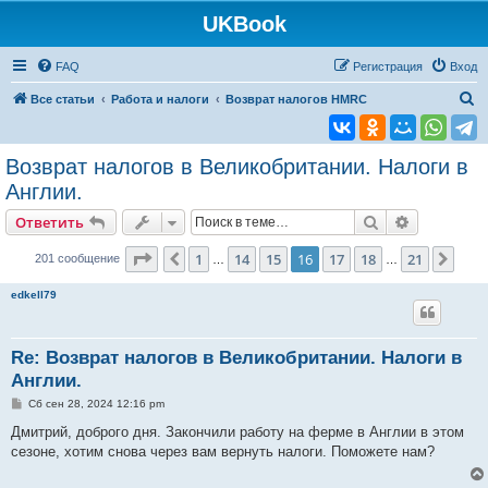
UKBook
FAQ
Регистрация
Вход
П
Все статьи
Работа и налоги
Возврат налогов HMRC
о
и
Возврат налогов в Великобритании. Налоги в
с
Англии.
к
Поиск
Расширен
Ответить
Страница
16
из
21
1
14
15
16
17
18
21
Пред.
След
201 сообщение
…
…
edkell79
Re: Возврат налогов в Великобритании. Налоги в
Англии.
С
Сб сен 28, 2024 12:16 pm
о
о
Дмитрий, доброго дня. Закончили работу на ферме в Англии в этом
б
сезоне, хотим снова через вам вернуть налоги. Поможете нам?
щ
е
н