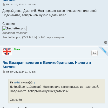
С
Пт окт 25, 2024 11:47 am
о
о
Добрый день, Дмитрий. Нам пришло такое письмо из налоговой.
б
Подскажите, теперь нам нужно ждать чек?
щ
е
н
Спасибо
и
е
возврат налогов
Tax letter.png (221.6 КБ) 56628 просмотров
Dima
Re: Возврат налогов в Великобритании. Налоги в
Англии.
С
Пт окт 25, 2024 11:49 am
о
о
б
aidai
писал(а):
↑
щ
е
Добрый день, Дмитрий. Нам пришло такое письмо из налоговой.
н
Подскажите, теперь нам нужно ждать чек?
и
е
Спасибо