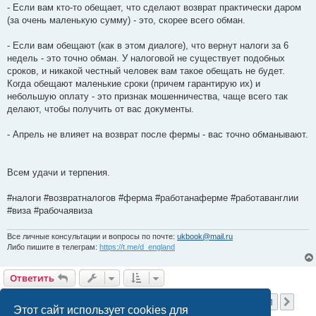
- Если вам кто-то обещает, что сделают возврат практически даром
(за очень маленькую сумму) - это, скорее всего обман.
- Если вам обещают (как в этом диалоге), что вернут налоги за 6
недель - это точно обман. У налоговой не существует подобных
сроков, и никакой честный человек вам такое обещать не будет.
Когда обещают маленькие сроки (причем гарантирую их) и
небольшую оплату - это признак мошенничества, чаще всего так
делают, чтобы получить от вас документы.
- Апрель не влияет на возврат после фермы - вас точно обманывают.
Всем удачи и терпения.
#налоги #возвратналогов #ферма #работанаферме #работаванглии
#виза #рабочаявиза
Все личные консультации и вопросы по почте:
ukbook@mail.ru
Либо пишите в телеграм:
https://t.me/d_england
Ответить
Страница
16
из
21
1
14
15
16
17
18
21
Пред.
След
201 сообщение
…
…
Этот сайт использует cookies для