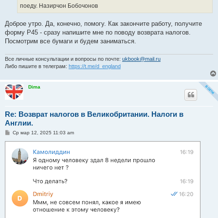
е
поеду. Назирчон Бобочонов
Доброе утро. Да, конечно, помогу. Как закончите работу, получите
форму Р45 - сразу напишите мне по поводу возврата налогов.
Посмотрим все бумаги и будем заниматься.
Все личные консультации и вопросы по почте:
ukbook@mail.ru
Либо пишите в телеграм:
https://t.me/d_england
Dima
Re: Возврат налогов в Великобритании. Налоги в
Англии.
С
Ср мар 12, 2025 11:03 am
о
о
б
щ
е
н
и
е