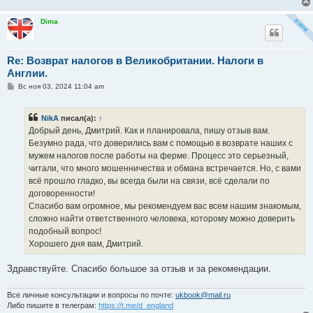
Dima
Re: Возврат налогов в Великобритании. Налоги в
Англии.
С
Вс ноя 03, 2024 11:04 am
о
о
б
NikA
писал(а):
↑
щ
е
Добрый день, Дмитрий. Как и планировала, пишу отзыв вам.
н
Безумно рада, что доверились вам с помощью в возврате наших с
и
е
мужем налогов после работы на ферме. Процесс это серьезный,
читали, что много мошенничества и обмана встречается. Но, с вами
всё прошло гладко, вы всегда были на связи, всё сделали по
договоренности!
Спасибо вам огромное, мы рекомендуем вас всем нашим знакомым,
сложно найти ответственного человека, которому можно доверить
подобный вопрос!
Хорошего дня вам, Дмитрий.
Здравствуйте. Спасибо большое за отзыв и за рекомендации.
Все личные консультации и вопросы по почте:
ukbook@mail.ru
Либо пишите в телеграм:
https://t.me/d_england