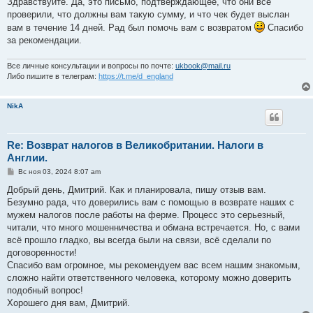
Здравствуйте. Да, это письмо, подтверждающее, что они всё
проверили, что должны вам такую сумму, и что чек будет выслан
вам в течение 14 дней. Рад был помочь вам с возвратом
Спасибо
за рекомендации.
Все личные консультации и вопросы по почте:
ukbook@mail.ru
Либо пишите в телеграм:
https://t.me/d_england
NikA
Re: Возврат налогов в Великобритании. Налоги в
Англии.
С
Вс ноя 03, 2024 8:07 am
о
о
Добрый день, Дмитрий. Как и планировала, пишу отзыв вам.
б
Безумно рада, что доверились вам с помощью в возврате наших с
щ
е
мужем налогов после работы на ферме. Процесс это серьезный,
н
читали, что много мошенничества и обмана встречается. Но, с вами
и
е
всё прошло гладко, вы всегда были на связи, всё сделали по
договоренности!
Спасибо вам огромное, мы рекомендуем вас всем нашим знакомым,
сложно найти ответственного человека, которому можно доверить
подобный вопрос!
Хорошего дня вам, Дмитрий.