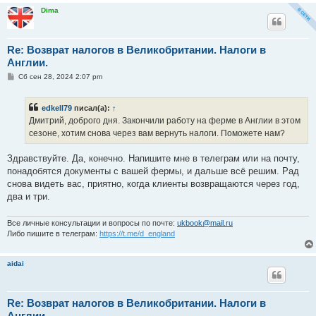
и
Dima
е
Re: Возврат налогов в Великобритании. Налоги в
Англии.
С
Сб сен 28, 2024 2:07 pm
о
о
б
edkell79
писал(а):
↑
щ
е
Дмитрий, доброго дня. Закончили работу на ферме в Англии в этом
н
сезоне, хотим снова через вам вернуть налоги. Поможете нам?
и
е
Здравствуйте. Да, конечно. Напишите мне в телеграм или на почту,
понадобятся документы с вашей фермы, и дальше всё решим. Рад
снова видеть вас, приятно, когда клиенты возвращаются через год,
два и три.
Все личные консультации и вопросы по почте:
ukbook@mail.ru
Либо пишите в телеграм:
https://t.me/d_england
aidai
Re: Возврат налогов в Великобритании. Налоги в
Англии.