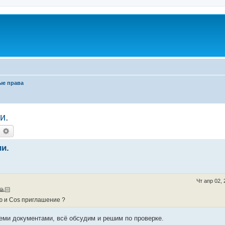
ые права
и.
оиск
Расширенный поиск
и.
Чт апр 02,
ю и Cos приглашение ?
семи документами, всё обсудим и решим по проверке.