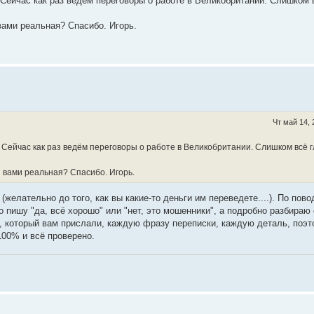
 Сейчас как раз ведём переговоры о работе в Великобритании. Слишком 
 вами реальная? Спасибо. Игорь.
Чт май 14, 
. Сейчас как раз ведём переговоры о работе в Великобритании. Слишком всё г
я вами реальная? Спасибо. Игорь.
желательно до того, как вы какие-то деньги им переведете....). По пово
о пишу "да, всё хорошо" или "нет, это мошенники", а подробно разбираю 
, который вам прислали, каждую фразу переписки, каждую деталь, поэт
100% и всё проверено.