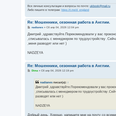
Все личные консультации и вопросы по почте:
ukbook@mail.ru
Либо пишите в телеграм:
https://t.me/d_england
Re: Мошенники, сезонная работа в Англии.
С
nadianes
»
Сб апр 04, 2026 12:04 pm
о
о
Дмитрий ,здравствуйте.Порекомендовали у вас прокон
б
,списывалась с менеджером по трудоустройству .Сейч
щ
е
,меня разводят или нет )
н
и
е
NADZEYA
Re: Мошенники, сезонная работа в Англии.
С
Dima
»
Сб апр 04, 2026 12:19 pm
о
о
б
nadianes
писал(а):
↑
щ
е
Дмитрий ,здравствуйте.Порекомендовали у вас проко
н
,списывалась с менеджером по трудоустройству .Сей
и
е
разводят или нет )
NADZEYA
Добрый день. Хорошо, напишите мне на почту со всеми