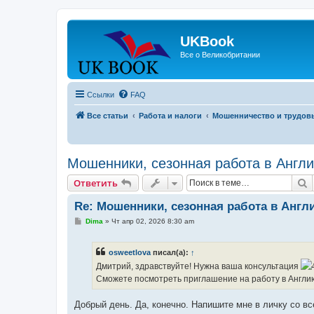
UKBook
Все о Великобритании
Ссылки
FAQ
Все статьи
Работа и налоги
Мошенничество и трудов
Мошенники, сезонная работа в Англи
П
Ответить
Re: Мошенники, сезонная работа в Англи
С
Dima
»
Чт апр 02, 2026 8:30 am
о
о
б
osweetlova
писал(а):
↑
щ
е
Дмитрий, здравствуйте! Нужна ваша консультация
н
Сможете посмотреть приглашение на работу в Англи
и
е
Добрый день. Да, конечно. Напишите мне в личку со в