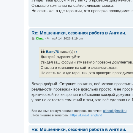
Увидел ваш форум и эту ветку о проверке документов.
щ
е
Отзывы о компании на сайте слишком схожи.
н
Но опять же, а где гарантии, что проверка проводимая
и
е
Re: Мошенники, сезонная работа в Англии.
С
Dima
»
Чт май 14, 2026 8:19 pm
о
о
б
Barny78
писал(а):
↑
щ
е
Дмитрий, здравствуйте.
н
Увидел ваш форум и эту ветку о проверке документов
и
е
Отзывы о компании на сайте слишком схожи.
Но опять же, а где гарантии, что проверка проводима
Вечер добрый. Ситуация понятна, всё можно проверить (
реальности проверки - всё довольно просто, я не прост
критической точки зрения и объясняю каждый документ
у вас не остается сомнений в том, что всё сделано на 
Все личные консультации и вопросы по почте:
ukbook@mail.ru
Либо пишите в телеграм:
https://t.me/d_england
Re: Мошенники, сезонная работа в Англии.