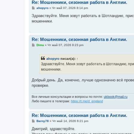
Re: Мошенники, сезонная работа в Англии.
С
ahopyro
»
Чт май 07, 2026 8:14 pm
о
о
Здравствуйте. Меня зовут работать в Шотландию, прис
б
мошенники.
щ
е
н
и
е
Re: Мошенники, сезонная работа в Англии.
С
Dima
»
Чт май 07, 2026 8:23 pm
о
о
б
ahopyro
писал(а):
↑
щ
е
Здравствуйте. Меня зовут работать в Шотландию, при
н
мошенники.
и
е
Добрый день. Да, конечно, лучше однозначно всё прове
проверке.
Все личные консультации и вопросы по почте:
ukbook@mail.ru
Либо пишите в телеграм:
https://t.me/d_england
Re: Мошенники, сезонная работа в Англии.
С
Barny78
»
Чт май 14, 2026 6:21 pm
о
о
Дмитрий, здравствуйте.
б