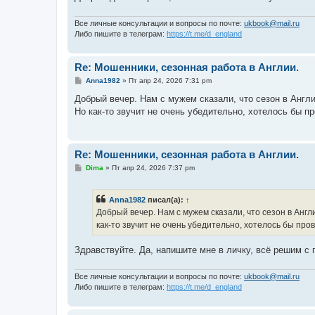
Все личные консультации и вопросы по почте:
ukbook@mail.ru
Либо пишите в телеграм:
https://t.me/d_england
Re: Мошенники, сезонная работа в Англии.
С
Anna1982
»
Пт апр 24, 2026 7:31 pm
о
о
Добрый вечер. Нам с мужем сказали, что сезон в Англи
б
Но как-то звучит не очень убедительно, хотелось бы п
щ
е
н
и
е
Re: Мошенники, сезонная работа в Англии.
С
Dima
»
Пт апр 24, 2026 7:37 pm
о
о
б
Anna1982
писал(а):
↑
щ
е
Добрый вечер. Нам с мужем сказали, что сезон в Анг
н
как-то звучит не очень убедительно, хотелось бы про
и
е
Здравствуйте. Да, напишите мне в личку, всё решим с 
Все личные консультации и вопросы по почте:
ukbook@mail.ru
Либо пишите в телеграм:
https://t.me/d_england