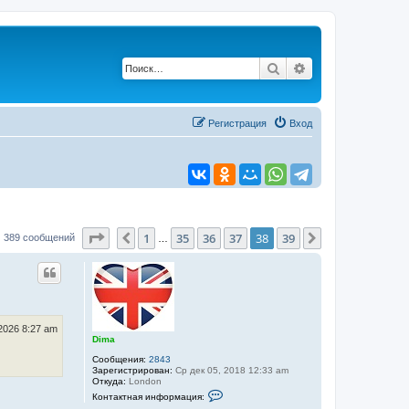
Поиск
Расширенный по
Регистрация
Вход
Страница
38
из
39
1
35
36
37
38
39
Пред.
След.
389 сообщений
…
 2026 8:27 am
Dima
Сообщения:
2843
Зарегистрирован:
Ср дек 05, 2018 12:33 am
Откуда:
London
К
Контактная информация:
о