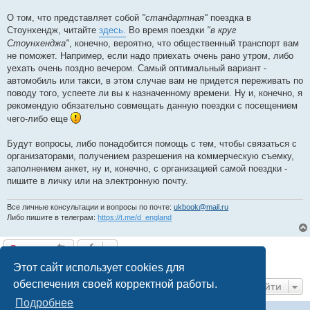
О том, что представляет собой
"стандартная"
поездка в
Стоунхендж, читайте
здесь.
Во время поездки
"в круг
Стоунхенджа"
, конечно, вероятно, что общественный транспорт вам
не поможет. Например, если надо приехать очень рано утром, либо
уехать очень поздно вечером. Самый оптимальный вариант -
автомобиль или такси, в этом случае вам не придется переживать по
поводу того, успеете ли вы к назначенному времени. Ну и, конечно, я
рекомендую обязательно совмещать данную поездки с посещением
чего-либо еще
Будут вопросы, либо понадобится помощь с тем, чтобы связаться с
организаторами, получением разрешения на коммерческую съемку,
заполнением анкет, ну и, конечно, с организацией самой поездки -
пишите в личку или на электронную почту.
Все личные консультации и вопросы по почте:
ukbook@mail.ru
Либо пишите в телеграм:
https://t.me/d_england
Ответить
1 сообщение • Страница
1
из
1
Этот сайт использует cookies для
обеспечения своей корректной работы.
Перейти
Подробнее