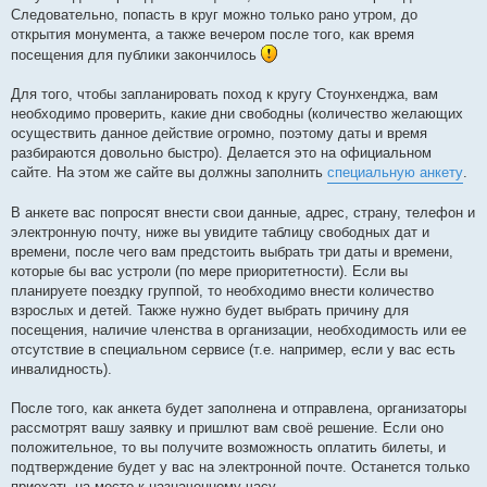
Следовательно, попасть в круг можно только рано утром, до
открытия монумента, а также вечером после того, как время
посещения для публики закончилось
Для того, чтобы запланировать поход к кругу Стоунхенджа, вам
необходимо проверить, какие дни свободны (количество желающих
осуществить данное действие огромно, поэтому даты и время
разбираются довольно быстро). Делается это на официальном
сайте. На этом же сайте вы должны заполнить
специальную анкету
.
В анкете вас попросят внести свои данные, адрес, страну, телефон и
электронную почту, ниже вы увидите таблицу свободных дат и
времени, после чего вам предстоить выбрать три даты и времени,
которые бы вас устроли (по мере приоритетности). Если вы
планируете поездку группой, то необходимо внести количество
взрослых и детей. Также нужно будет выбрать причину для
посещения, наличие членства в организации, необходимость или ее
отсутствие в специальном сервисе (т.е. например, если у вас есть
инвалидность).
После того, как анкета будет заполнена и отправлена, организаторы
рассмотрят вашу заявку и пришлют вам своё решение. Если оно
положительное, то вы получите возможность оплатить билеты, и
подтверждение будет у вас на электронной почте. Останется только
приехать на место к назначенному часу.