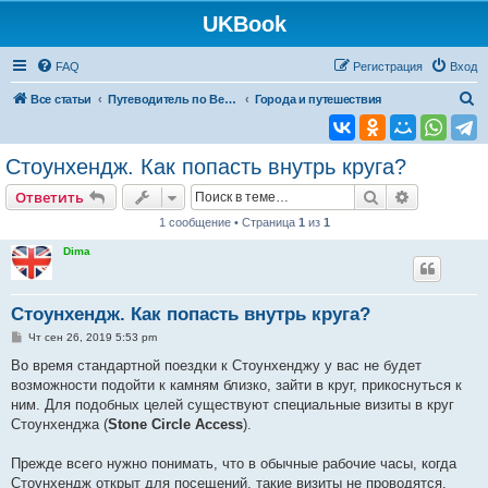
UKBook
FAQ
Регистрация
Вход
П
Все статьи
Путеводитель по Великобритании
Города и путешествия
о
и
Стоунхендж. Как попасть внутрь круга?
с
Поиск
Расширен
Ответить
к
1 сообщение • Страница
1
из
1
Dima
Стоунхендж. Как попасть внутрь круга?
С
Чт сен 26, 2019 5:53 pm
о
о
Во время стандартной поездки к Стоунхенджу у вас не будет
б
возможности подойти к камням близко, зайти в круг, прикоснуться к
щ
е
ним. Для подобных целей существуют специальные визиты в круг
н
Стоунхенджа (
Stone Circle Access
).
и
е
Прежде всего нужно понимать, что в обычные рабочие часы, когда
Стоунхендж открыт для посещений, такие визиты не проводятся.