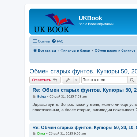
UKBook
Все о Великобритании
Ссылки
FAQ
Все статьи
Финансы и банки
Обмен валют и банкнот
Обмен старых фунтов. Купюры 50, 20,
П
Ответить
Re: Обмен старых фунтов. Купюры 50, 20
С
Bolga
»
Сб май 31, 2025 7:58 am
о
о
Здравствуйте. Вопрос такой у меня, можно ли еще усп
б
пластиковыми, а более старые, википедия показывает 
щ
е
н
и
е
Re: Обмен старых фунтов. Купюры 50, 20, 10, 
С
Dima
»
Сб май 31, 2025 9:09 am
о