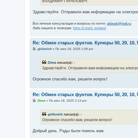
ВЛАДИМИР ГИРИЛОВИЧ
Здравствуйте. Отправили вам информацию на электрон
Все личные консультации и вопросы по почте:
ukbook@mail.ru
Либо пишите в телеграм:
https://t.me/d_england
Re: Обмен старых фунтов. Купюры 50, 20, 10, 
С
girilovich
»
Пн июн 16, 2025 1:09 pm
о
о
б
Dima
писал(а):
↑
щ
е
Здравствуйте. Отправили вам информацию на электр
н
и
е
Огромное спасибо вам, решили вопрос!
Re: Обмен старых фунтов. Купюры 50, 20, 10, 
С
Dima
»
Пн июн 16, 2025 2:13 pm
о
о
б
girilovich
писал(а):
↑
щ
е
Огромное спасибо вам, решили вопрос!
н
и
е
Добрый день. Рады были помочь вам.