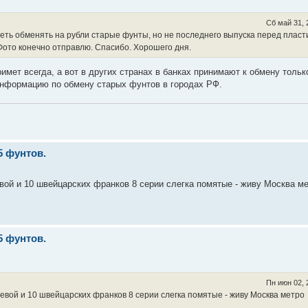
Сб май 31, 
петь обменять на рубли старые фунты, но не последнего выпуска перед пласт
Фото конечно отправлю. Спасибо. Хорошего дня.
мет всегда, а вот в других странах в банках принимают к обмену тольк
информацию по обмену старых фунтов в городах РФ.
5 фунтов.
ой и 10 швейцарских франков 8 серии слегка помятые - живу Москва м
5 фунтов.
Пн июн 02, 
евой и 10 швейцарских франков 8 серии слегка помятые - живу Москва метро