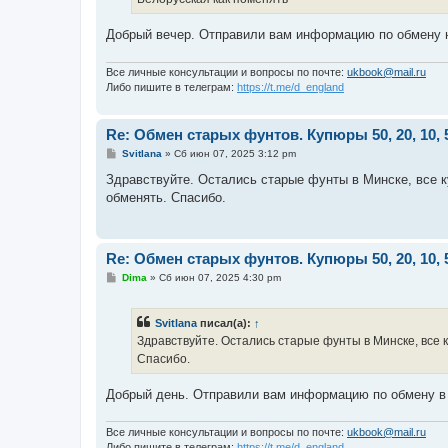
и
е
Добрый вечер. Отправили вам информацию по обмену н
Все личные консультации и вопросы по почте:
ukbook@mail.ru
Либо пишите в телеграм:
https://t.me/d_england
Re: Обмен старых фунтов. Купюры 50, 20, 10, 
С
Svitlana
»
Сб июн 07, 2025 3:12 pm
о
о
Здравствуйте. Остались старые фунты в Минске, все 
б
обменять. Спасибо.
щ
е
н
и
е
Re: Обмен старых фунтов. Купюры 50, 20, 10, 
С
Dima
»
Сб июн 07, 2025 4:30 pm
о
о
б
Svitlana
писал(а):
↑
щ
е
Здравствуйте. Остались старые фунты в Минске, все 
н
Спасибо.
и
е
Добрый день. Отправили вам информацию по обмену в
Все личные консультации и вопросы по почте:
ukbook@mail.ru
Либо пишите в телеграм:
https://t.me/d_england