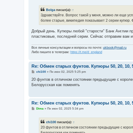
о
б
Bolga
писал(а):
↑
щ
е
Здравствуйте. Вопрос такой у меня, можно ли еще ус
н
более старые, википедия показывает 2 серии купюр. 
и
е
Добрый день. Купюры любой "старости" Банк Англии при
пластиковые, последней серии. Сейчас отправим вам 
Все личные консультации и вопросы по почте:
ukbook@mail.ru
Либо пишите в телеграм:
https://t.me/d_england
Re: Обмен старых фунтов. Купюры 50, 20, 10, 
С
chi100
»
Пн июн 02, 2025 5:25 pm
о
о
20 фунтов в отличном состоянии предыдущие с королев
б
Белорусская как поменять
щ
е
н
и
е
Re: Обмен старых фунтов. Купюры 50, 20, 10, 
С
Dima
»
Пн июн 02, 2025 5:34 pm
о
о
б
chi100
писал(а):
↑
щ
е
20 фунтов в отличном состоянии предыдущие с корол
н
Белорусская как поменять