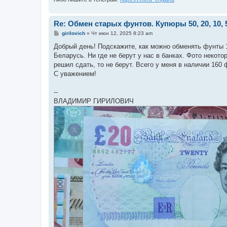
Re: Обмен старых фунтов. Купюры 50, 20, 10, 
С
girilovich
»
Чт июн 12, 2025 8:23 am
о
о
Добрый день! Подскажите, как можно обменять фунты 10, 
б
Беларусь. Ни где не берут у нас в банках. Фото некото
щ
е
решил сдать, то не берут. Всего у меня в наличии 160
н
С уважением!
и
е
--
ВЛАДИМИР ГИРИЛОВИЧ