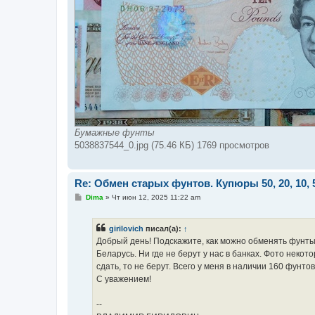
Бумажные фунты
5038837544_0.jpg (75.46 КБ) 1769 просмотров
Re: Обмен старых фунтов. Купюры 50, 20, 10, 
С
Dima
»
Чт июн 12, 2025 11:22 am
о
о
б
girilovich
писал(а):
↑
щ
е
Добрый день! Подскажите, как можно обменять фунты 10,
н
Беларусь. Ни где не берут у нас в банках. Фото некот
и
е
сдать, то не берут. Всего у меня в наличии 160 фунт
С уважением!
--