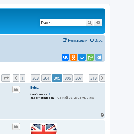
Поиск
Расширенный по
Регистрация
Вход
Страница
305
из
313
1
303
304
305
306
307
313
Пред.
След.
…
…
Bolga
Сообщения:
1
Зарегистрирован:
Сб май 03, 2025 9:37 am
В
е
р
н
у