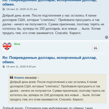
обмен.
С
Сб июл 11, 2026 11:01 am
о
о
Добрый день всем. После подтопления у нас остались 4 пачки
б
долларов США, которые "слиплись". Пробовали просушить и так
щ
е
далее - ничего не получается. Сумма приличная, поэтому терять не
н
хотелось бы, купюры по 100 долларов, все новые ... были. Хотим
и
е
продать тем, кто этим занимается. Спасибо. Кирилл.
Dima
Re: Поврежденные доллары, испорченный доллар,
обмен.
С
Сб июл 11, 2026 8:33 pm
о
о
б
Kravets
писал(а):
↑
щ
е
Добрый день всем. После подтопления у нас остались 4 пачки
н
долларов США, которые "слиплись". Пробовали просушить и так
и
е
далее - ничего не получается. Сумма приличная, поэтому терять не
хотелось бы, купюры по 100 долларов, все новые ... были. Хотим
продать тем, кто этим занимается. Спасибо. Кирилл.
Добрый вечер. Отправили вам информацию по обмену таких