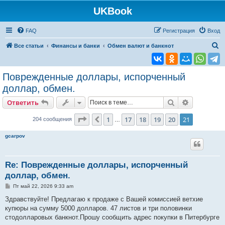
UKBook
FAQ
Регистрация
Вход
П
Все статьи
Финансы и банки
Обмен валют и банкнот
о
и
Поврежденные доллары, испорченный
с
доллар, обмен.
к
Поиск
Расширен
Ответить
Страница
21
из
21
1
17
18
19
20
21
Пред.
204 сообщения
…
gcarpov
Re: Поврежденные доллары, испорченный
доллар, обмен.
С
Пт май 22, 2026 9:33 am
о
о
Здравствуйте! Предлагаю к продаже с Вашей комиссией ветхие
б
купюры на сумму 5000 долларов. 47 листов и три половинки
щ
е
стодолларовых банкнот.Прошу сообщить адрес покупки в Питербурге
н