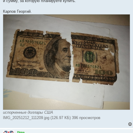
и сумму, за которую планируете купить.
и
е
Карпов Георгий.
испорченные доллары США
IMG_20251212_111209.jpg (126.97 КБ) 396 просмотров
Dima