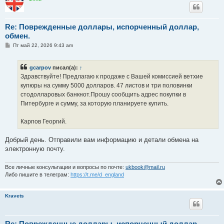
Re: Поврежденные доллары, испорченный доллар,
обмен.
С
Пт май 22, 2026 9:43 am
о
о
б
gcarpov
писал(а):
↑
щ
е
Здравствуйте! Предлагаю к продаже с Вашей комиссией ветхие
н
купюры на сумму 5000 долларов. 47 листов и три половинки
и
е
стодолларовых банкнот.Прошу сообщить адрес покупки в
Питербурге и сумму, за которую планируете купить.
Карпов Георгий.
Добрый день. Отправили вам информацию и детали обмена на
электронную почту.
Все личные консультации и вопросы по почте:
ukbook@mail.ru
Либо пишите в телеграм:
https://t.me/d_england
Kravets
Re: Поврежденные доллары, испорченный доллар,