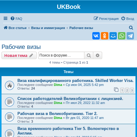
UKBook
FAQ
Регистрация
Вход
П
Все статьи
Визы и иммиграция
Рабочие визы
о
и
Рабочие визы
с
Поиск
Расширенный пои
Новая тема
к
4 темы • Страница
1
из
1
Темы
Виза квалифицированного работника. Skilled Worker Visa.
Последнее сообщение
Dima
«
Ср июн 04, 2025 5:42 pm
Ответы:
24
1
2
3
Список работодателей Великобритании с лицензией.
Последнее сообщение
Dima
«
Пт июл 29, 2022 11:32 am
Ответы:
4
Рабочая виза в Великобританию. Tier 2.
Последнее сообщение
Dima
«
Вт дек 01, 2020 11:47 am
Ответы:
3
Виза временного работника Tier 5. Волонтерство в
Англии.