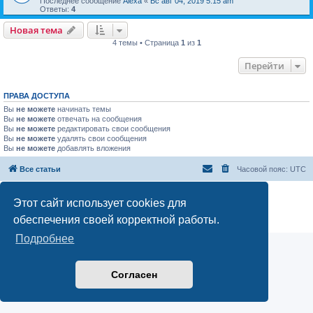
Последнее сообщение
Alexa
«
Вс авг 04, 2019 5:15 am
Ответы:
4
Новая тема
4 темы • Страница
1
из
1
Перейти
ПРАВА ДОСТУПА
Вы
не можете
начинать темы
Вы
не можете
отвечать на сообщения
Вы
не можете
редактировать свои сообщения
Вы
не можете
удалять свои сообщения
Вы
не можете
добавлять вложения
Все статьи
Часовой пояс:
UTC
Создано на основе
phpBB
® Forum Software © phpBB Limited
Этот сайт использует cookies для
Русская поддержка phpBB
обеспечения своей корректной работы.
Конфиденциальность
|
Правила
Подробнее
Согласен