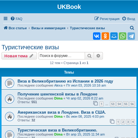
UKBook
FAQ
Регистрация
Вход
П
Все статьи
Визы и иммиграция
Туристические визы
о
и
Туристические визы
с
Поиск
Расширенный пои
Новая тема
к
12 тем • Страница
1
из
1
Темы
Виза в Великобританию из Испании в 2026 году
Последнее сообщение
Alexa
«
Пт июл 03, 2026 10:16 am
Получение шенгенской визы в Лондоне
Последнее сообщение
Dima
«
Чт апр 02, 2026 8:22 am
Ответы:
551
1
53
54
55
56
…
Американская виза в Лондоне. Виза в США.
Последнее сообщение
Dima
«
Вс июн 08, 2025 4:03 pm
Ответы:
32
1
2
3
4
Туристическая виза в Великобританию.
Последнее сообщение
Dima
«
Вт апр 15, 2025 11:34 am