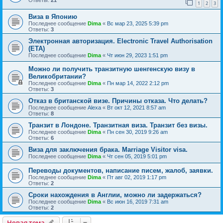
Ответы:
21
1
2
3
Виза в Японию
Последнее сообщение
Dima
«
Вс мар 23, 2025 5:39 pm
Ответы:
3
Электронная авторизация. Electronic Travel Authorisation
(ETA)
Последнее сообщение
Dima
«
Чт июн 29, 2023 1:51 pm
Можно ли получить транзитную шенгенскую визу в
Великобритании?
Последнее сообщение
Dima
«
Пн мар 14, 2022 2:12 pm
Ответы:
3
Отказ в британской визе. Причины отказа. Что делать?
Последнее сообщение
Alexa
«
Вт окт 12, 2021 8:57 am
Ответы:
8
Транзит в Лондоне. Транзитная виза. Транзит без визы.
Последнее сообщение
Dima
«
Пн сен 30, 2019 9:26 am
Ответы:
6
Виза для заключения брака. Marriage Visitor visa.
Последнее сообщение
Dima
«
Чт сен 05, 2019 5:01 pm
Переводы документов, написание писем, жалоб, заявки.
Последнее сообщение
Dima
«
Пт авг 02, 2019 1:17 pm
Ответы:
2
Сроки нахождения в Англии, можно ли задержаться?
Последнее сообщение
Dima
«
Вс июн 16, 2019 7:31 am
Ответы:
2
Новая тема