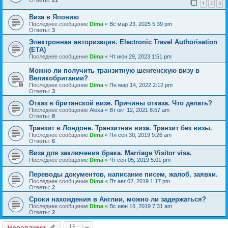
Ответы:
21
1
2
3
Виза в Японию
Последнее сообщение
Dima
«
Вс мар 23, 2025 5:39 pm
Ответы:
3
Электронная авторизация. Electronic Travel Authorisation
(ETA)
Последнее сообщение
Dima
«
Чт июн 29, 2023 1:51 pm
Можно ли получить транзитную шенгенскую визу в
Великобритании?
Последнее сообщение
Dima
«
Пн мар 14, 2022 2:12 pm
Ответы:
3
Отказ в британской визе. Причины отказа. Что делать?
Последнее сообщение
Alexa
«
Вт окт 12, 2021 8:57 am
Ответы:
8
Транзит в Лондоне. Транзитная виза. Транзит без визы.
Последнее сообщение
Dima
«
Пн сен 30, 2019 9:26 am
Ответы:
6
Виза для заключения брака. Marriage Visitor visa.
Последнее сообщение
Dima
«
Чт сен 05, 2019 5:01 pm
Переводы документов, написание писем, жалоб, заявки.
Последнее сообщение
Dima
«
Пт авг 02, 2019 1:17 pm
Ответы:
2
Сроки нахождения в Англии, можно ли задержаться?
Последнее сообщение
Dima
«
Вс июн 16, 2019 7:31 am
Ответы:
2
Новая тема