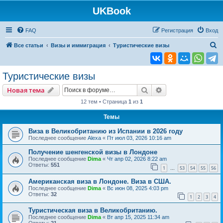
UKBook
FAQ
Регистрация
Вход
П
Все статьи
Визы и иммиграция
Туристические визы
о
и
Туристические визы
с
Поиск
Расширенный пои
Новая тема
к
12 тем • Страница
1
из
1
Темы
Виза в Великобританию из Испании в 2026 году
Последнее сообщение
Alexa
«
Пт июл 03, 2026 10:16 am
Получение шенгенской визы в Лондоне
Последнее сообщение
Dima
«
Чт апр 02, 2026 8:22 am
Ответы:
551
1
53
54
55
56
…
Американская виза в Лондоне. Виза в США.
Последнее сообщение
Dima
«
Вс июн 08, 2025 4:03 pm
Ответы:
32
1
2
3
4
Туристическая виза в Великобританию.
Последнее сообщение
Dima
«
Вт апр 15, 2025 11:34 am