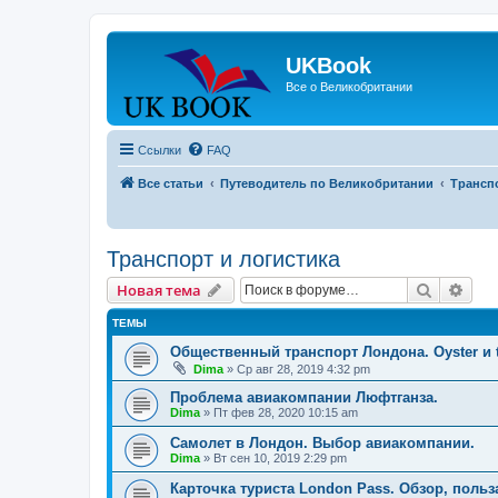
UKBook
Все о Великобритании
Ссылки
FAQ
Все статьи
Путеводитель по Великобритании
Транспо
Транспорт и логистика
Поиск
Рас
Новая тема
ТЕМЫ
Общественный транспорт Лондона. Oyster и t
Dima
» Ср авг 28, 2019 4:32 pm
Проблема авиакомпании Люфтганза.
Dima
» Пт фев 28, 2020 10:15 am
Самолет в Лондон. Выбор авиакомпании.
Dima
» Вт сен 10, 2019 2:29 pm
Карточка туриста London Pass. Обзор, польз