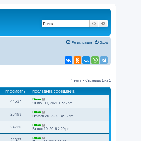
Поиск
Расширенный по
Регистрация
Вход
4 темы • Страница
1
из
1
ПРОСМОТРЫ
ПОСЛЕДНЕЕ СООБЩЕНИЕ
Dima
44637
Чт июн 17, 2021 11:25 am
Dima
20493
Пт фев 28, 2020 10:15 am
Dima
24730
Вт сен 10, 2019 2:29 pm
Dima
21327