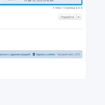
Пт авг 30, 2019 10:45 am
4 темы • Страница
1
из
1
Перейти
заться с администрацией
Удалить cookies
Часовой пояс:
UTC