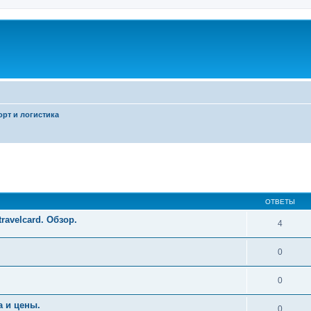
рт и логистика
ширенный поиск
ОТВЕТЫ
ravelcard. Обзор.
4
0
0
а и цены.
0