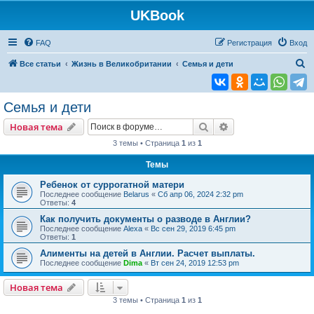
UKBook
FAQ
Регистрация
Вход
П
Все статьи
Жизнь в Великобритании
Семья и дети
о
и
Семья и дети
с
Поиск
Расширенный пои
Новая тема
к
3 темы • Страница
1
из
1
Темы
Ребенок от суррогатной матери
Последнее сообщение
Belarus
«
Сб апр 06, 2024 2:32 pm
Ответы:
4
Как получить документы о разводе в Англии?
Последнее сообщение
Alexa
«
Вс сен 29, 2019 6:45 pm
Ответы:
1
Алименты на детей в Англии. Расчет выплаты.
Последнее сообщение
Dima
«
Вт сен 24, 2019 12:53 pm
Новая тема
3 темы • Страница
1
из
1