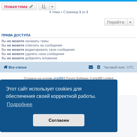
Новая тема
4 темы • Страница
1
из
1
Перейти
ПРАВА ДОСТУПА
Вы
не можете
начинать темы
Вы
не можете
отвечать на сообщения
Вы
не можете
редактировать свои сообщения
Вы
не можете
удалять свои сообщения
Вы
не можете
добавлять вложения
Все статьи
Часовой пояс:
UTC
Создано на основе
phpBB
® Forum Software © phpBB Limited
Русская поддержка phpBB
Этот сайт использует cookies для
Конфиденциальность
|
Правила
обеспечения своей корректной работы.
Подробнее
Согласен