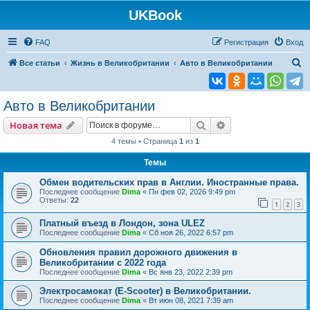
UKBook
FAQ
Регистрация
Вход
П
Все статьи
Жизнь в Великобритании
Авто в Великобритании
о
и
Авто в Великобритании
с
Поиск
Расширенный пои
Новая тема
к
4 темы • Страница
1
из
1
Темы
Обмен водительских прав в Англии. Иностранные права.
Последнее сообщение
Dima
«
Пн фев 02, 2026 9:49 pm
Ответы:
22
1
2
3
Платный въезд в Лондон, зона ULEZ
Последнее сообщение
Dima
«
Сб ноя 26, 2022 6:57 pm
Обновления правил дорожного движения в
Великобритании с 2022 года
Последнее сообщение
Dima
«
Вс янв 23, 2022 2:39 pm
Электросамокат (E-Scooter) в Великобритании.
Последнее сообщение
Dima
«
Вт июн 08, 2021 7:39 am