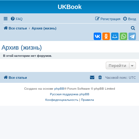
UKBook
FAQ
Регистрация
Вход
П
Все статьи
Архив (жизнь)
о
и
Архив (жизнь)
с
В этой категории нет форумов.
к
Перейти
Все статьи
Часовой пояс:
UTC
Создано на основе
phpBB
® Forum Software © phpBB Limited
Русская поддержка phpBB
Конфиденциальность
|
Правила