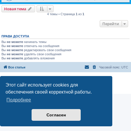
Новая тема
4 темы • Страница
1
из
1
Перейти
ПРАВА ДОСТУПА
Вы
не можете
начинать темы
Вы
не можете
отвечать на сообщения
Вы
не можете
редактировать свои сообщения
Вы
не можете
удалять свои сообщения
Вы
не можете
добавлять вложения
Все статьи
Часовой пояс:
UTC
Создано на основе
phpBB
® Forum Software © phpBB Limited
Русская поддержка phpBB
Этот сайт использует cookies для
Конфиденциальность
|
Правила
обеспечения своей корректной работы.
Подробнее
Согласен