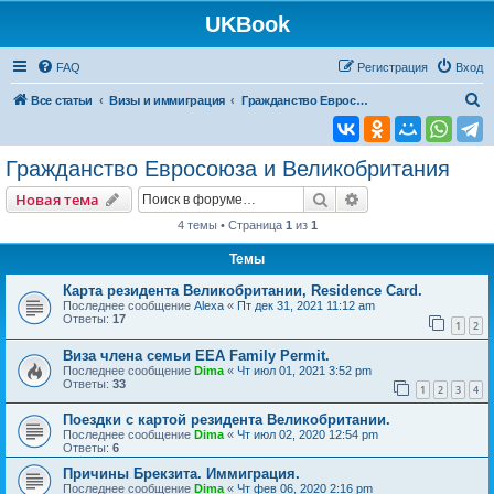
UKBook
FAQ
Регистрация
Вход
П
Все статьи
Визы и иммиграция
Гражданство Евросоюза и Великобритания
о
и
Гражданство Евросоюза и Великобритания
с
Поиск
Расширенный пои
Новая тема
к
4 темы • Страница
1
из
1
Темы
Карта резидента Великобритании, Residence Card.
Последнее сообщение
Alexa
«
Пт дек 31, 2021 11:12 am
Ответы:
17
1
2
Виза члена семьи EEA Family Permit.
Последнее сообщение
Dima
«
Чт июл 01, 2021 3:52 pm
Ответы:
33
1
2
3
4
Поездки с картой резидента Великобритании.
Последнее сообщение
Dima
«
Чт июл 02, 2020 12:54 pm
Ответы:
6
Причины Брекзита. Иммиграция.
Последнее сообщение
Dima
«
Чт фев 06, 2020 2:16 pm