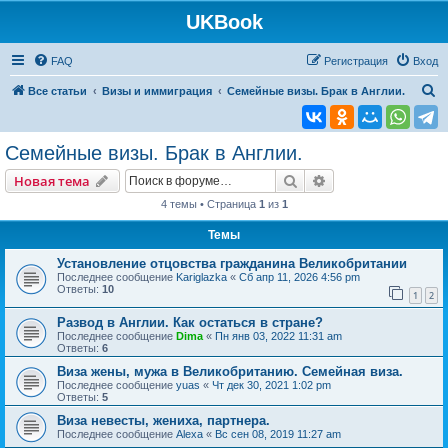
UKBook
FAQ
Регистрация
Вход
П
Все статьи
Визы и иммиграция
Семейные визы. Брак в Англии.
о
и
Семейные визы. Брак в Англии.
с
Поиск
Расширенный пои
Новая тема
к
4 темы • Страница
1
из
1
Темы
Установление отцовства гражданина Великобритании
Последнее сообщение
Kariglazka
«
Сб апр 11, 2026 4:56 pm
Ответы:
10
1
2
Развод в Англии. Как остаться в стране?
Последнее сообщение
Dima
«
Пн янв 03, 2022 11:31 am
Ответы:
6
Виза жены, мужа в Великобританию. Семейная виза.
Последнее сообщение
yuas
«
Чт дек 30, 2021 1:02 pm
Ответы:
5
Виза невесты, жениха, партнера.
Последнее сообщение
Alexa
«
Вс сен 08, 2019 11:27 am