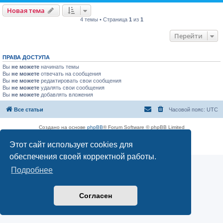
Новая тема
4 темы • Страница
1
из
1
Перейти
ПРАВА ДОСТУПА
Вы
не можете
начинать темы
Вы
не можете
отвечать на сообщения
Вы
не можете
редактировать свои сообщения
Вы
не можете
удалять свои сообщения
Вы
не можете
добавлять вложения
Все статьи
Часовой пояс:
UTC
Создано на основе
phpBB
® Forum Software © phpBB Limited
Русская поддержка phpBB
Этот сайт использует cookies для
Конфиденциальность
|
Правила
обеспечения своей корректной работы.
Подробнее
Согласен