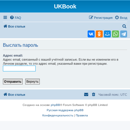
UKBook
FAQ
Регистрация
Вход
П
Все статьи
о
и
Выслать пароль
с
к
Адрес email:
Адрес email, связанный с вашей учётной записью. Если вы не изменили его в
Личном разделе, то это адрес email, указанный вами при регистрации.
Все статьи
Часовой пояс:
UTC
Создано на основе
phpBB
® Forum Software © phpBB Limited
Русская поддержка phpBB
Конфиденциальность
|
Правила