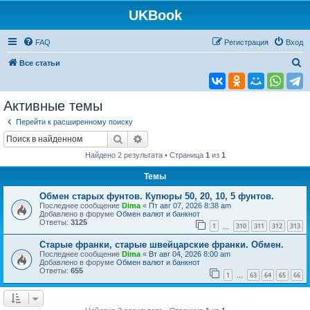
UKBook
FAQ
Регистрация
Вход
П
Все статьи
о
и
Активные темы
с
Перейти к расширенному поиску
к
Поиск
Расширенный поиск
Найдено 2 результата • Страница
1
из
1
Темы
Обмен старых фунтов. Купюры 50, 20, 10, 5 фунтов.
Последнее сообщение
Dima
«
Пт авг 07, 2026 8:38 am
Добавлено в форуме
Обмен валют и банкнот
Ответы:
3125
1
310
311
312
313
…
Старые франки, старые швейцарские франки. Обмен.
Последнее сообщение
Dima
«
Вт авг 04, 2026 8:00 am
Добавлено в форуме
Обмен валют и банкнот
Ответы:
655
1
63
64
65
66
…