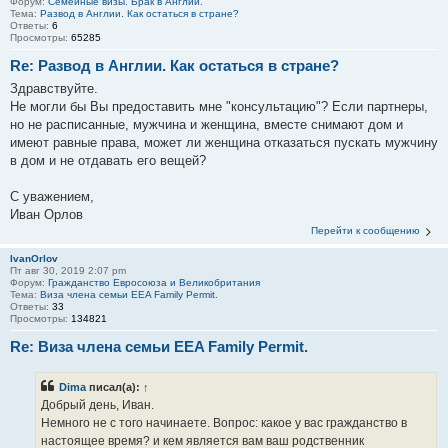
Форум:
Семейные визы. Брак в Англии.
Тема:
Развод в Англии. Как остаться в стране?
Ответы:
6
Просмотры:
65285
Re: Развод в Англии. Как остаться в стране?
Здравствуйте.
Не могли бы Вы предоставить мне "консультацию"? Если партнеры,
но не расписанные, мужчина и женщина, вместе снимают дом и
имеют равные права, может ли женщина отказаться пускать мужчину
в дом и не отдавать его вещей?
С уважением,
Иван Орлов
Перейти к сообщению
IvanOrlov
Пт авг 30, 2019 2:07 pm
Форум:
Гражданство Евросоюза и Великобритания
Тема:
Виза члена семьи EEA Family Permit.
Ответы:
33
Просмотры:
134821
Re: Виза члена семьи EEA Family Permit.
Dima
писал(а):
↑
Добрый день, Иван.
Немного не с того начинаете. Вопрос: какое у вас гражданство в
настоящее время? и кем является вам ваш родственник