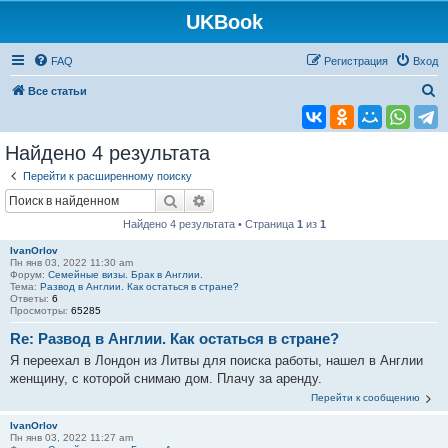
UKBook
FAQ
Регистрация
Вход
П
Все статьи
о
и
Найдено 4 результата
с
Перейти к расширенному поиску
к
Поиск
Расширенный поиск
Найдено 4 результата • Страница
1
из
1
IvanOrlov
Пн янв 03, 2022 11:30 am
Форум:
Семейные визы. Брак в Англии.
Тема:
Развод в Англии. Как остаться в стране?
Ответы:
6
Просмотры:
65285
Re: Развод в Англии. Как остаться в стране?
Я переехал в Лондон из Литвы для поиска работы, нашел в Англии
женщину, с которой снимаю дом. Плачу за аренду.
Перейти к сообщению
IvanOrlov
Пн янв 03, 2022 11:27 am