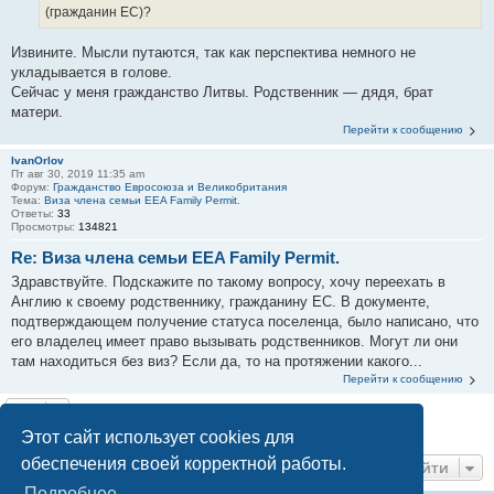
(гражданин ЕС)?
Извините. Мысли путаются, так как перспектива немного не
укладывается в голове.
Сейчас у меня гражданство Литвы. Родственник — дядя, брат
матери.
Перейти к сообщению
IvanOrlov
Пт авг 30, 2019 11:35 am
Форум:
Гражданство Евросоюза и Великобритания
Тема:
Виза члена семьи EEA Family Permit.
Ответы:
33
Просмотры:
134821
Re: Виза члена семьи EEA Family Permit.
Здравствуйте. Подскажите по такому вопросу, хочу переехать в
Англию к своему родственнику, гражданину ЕС. В документе,
подтверждающем получение статуса поселенца, было написано, что
его владелец имеет право вызывать родственников. Могут ли они
там находиться без виз? Если да, то на протяжении какого...
Перейти к сообщению
Найдено 4 результата • Страница
1
из
1
Этот сайт использует cookies для
обеспечения своей корректной работы.
Перейти
Подробнее