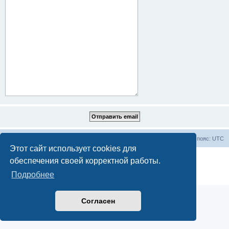
Все статьи
Часовой пояс:
UTC
Этот сайт использует cookies для
Создано на основе
phpBB
® Forum Software © phpBB Limited
обеспечения своей корректной работы.
Русская поддержка phpBB
Подробнее
Конфиденциальность
|
Правила
Согласен