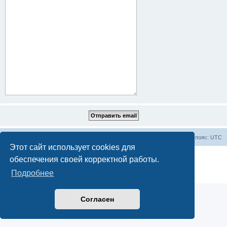
Все статьи
Часовой пояс:
UTC
Этот сайт использует cookies для
Создано на основе
phpBB
® Forum Software © phpBB Limited
обеспечения своей корректной работы.
Русская поддержка phpBB
Подробнее
Конфиденциальность
|
Правила
Согласен