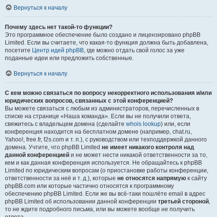
Вернуться к началу
Почему здесь нет такой-то функции?
Это программное обеспечение было создано и лицензировано phpBB
Limited. Если вы считаете, что какая-то функция должна быть добавлена,
посетите
Центр идей phpBB
, где можно отдать свой голос за уже
поданные идеи или предложить собственные.
Вернуться к началу
С кем можно связаться по вопросу некорректного использования и/или
юридических вопросов, связанных с этой конференцией?
Вы можете связаться с любым из администраторов, перечисленных в
списке на странице «Наша команда». Если вы не получили ответа,
свяжитесь с владельцем домена (сделайте
whois lookup
) или, если
конференция находится на бесплатном домене (например, chat.ru,
Yahoo!, free.fr, f2s.com и т. п.), с руководством или техподдержкой данного
домена. Учтите, что phpBB Limited
не имеет никакого контроля над
данной конференцией
и не может нести никакой ответственности за то,
кем и как данная конференция используется. Не обращайтесь к phpBB
Limited по юридическим вопросам (о приостановке работы конференции,
ответственности за неё и т. д.), которые
не относятся напрямую
к сайту
phpBB.com или которые частично относятся к программному
обеспечению phpBB Limited. Если же вы всё-таки пошлёте email в адрес
phpBB Limited об использовании данной конференции
третьей стороной
,
то не ждите подробного письма, или вы можете вообще не получить